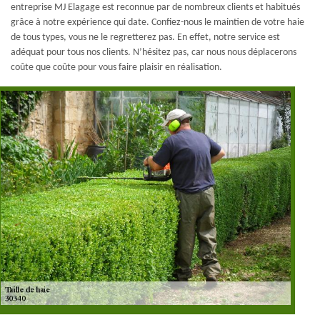
entreprise MJ Elagage est reconnue par de nombreux clients et habitués
grâce à notre expérience qui date. Confiez-nous le maintien de votre haie
de tous types, vous ne le regretterez pas. En effet, notre service est
adéquat pour tous nos clients. N’hésitez pas, car nous nous déplacerons
coûte que coûte pour vous faire plaisir en réalisation.