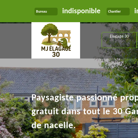
indisponible
i
Bureau
Chantier
Elagage 30
Paysagiste passionné pro
gratuit dans tout le 30 Ga
de nacelle.