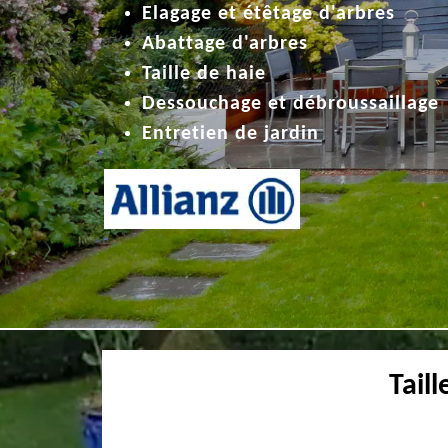
Elagage et étêtage d'arbres
Abattage d'arbres
Taille de haie
Dessouchage et débroussaillage
Entretien de jardin
Tail