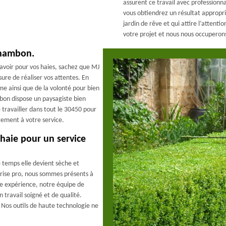
assurent ce travail avec professionn
vous obtiendrez un résultat appropri
jardin de rêve et qui attire l’attenti
votre projet et nous nous occuperons
 Chambon.
 avoir pour vos haies, sachez que MJ
re de réaliser vos attentes. En
sme ainsi que de la volonté pour bien
mbon dispose un paysagiste bien
travailler dans tout le 30450 pour
ètement à votre service.
 haie pour un service
 temps elle devient sèche et
prise pro, nous sommes présents à
e expérience, notre équipe de
n travail soigné et de qualité.
 Nos outils de haute technologie ne