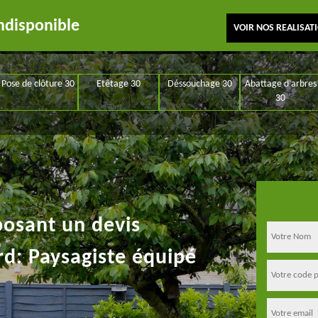
ndisponible
VOIR NOS REALISAT
Pose de clôture 30
Etêtage 30
Déssouchage 30
Abattage d'arbres
30
posant un devis
rd: Paysagiste équipé