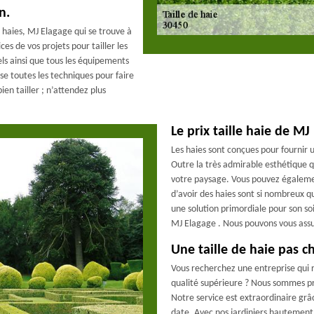
n.
 haies, MJ Elagage qui se trouve à
s de vos projets pour tailler les
els ainsi que tous les équipements
e toutes les techniques pour faire
ien tailler ; n’attendez plus
Le prix taille haie de MJ
Les haies sont conçues pour fournir 
Outre la très admirable esthétique qu
votre paysage. Vous pouvez égalemen
d’avoir des haies sont si nombreux qu
une solution primordiale pour son s
MJ Elagage . Nous pouvons vous assur
Une taille de haie pas
Vous recherchez une entreprise qui ré
qualité supérieure ? Nous sommes pr
Notre service est extraordinaire gr
date. Avec nos jardiniers hautement q