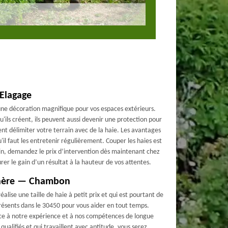
 Elagage
une décoration magnifique pour vos espaces extérieurs.
'ils créent, ils peuvent aussi devenir une protection pour
t délimiter votre terrain avec de la haie. Les avantages
'il faut les entretenir régulièrement. Couper les haies est
oin, demandez le prix d’intervention dès maintenant chez
er le gain d’un résultat à la hauteur de vos attentes.
 chère — Chambon
alise une taille de haie à petit prix et qui est pourtant de
ésents dans le 30450 pour vous aider en tout temps.
âce à notre expérience et à nos compétences de longue
ualifiés et qui travaillent avec aptitude, vous serez