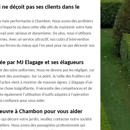
i ne déçoit pas ses clients dans le
e haie performante à Chambon. Nous avons des jardiniers
 n'importe où dans cette ville afin de maintenir votre haie
vail avec sérieux et dynamisme. De plus, nous n'utilisons
nes. Avec un service attractif, nos coûts d’intervention
Nous ferons du mieux que l’on peut pour ne pas décevoir nos
urée par MJ Elagage et ses élagueurs
nt des soins uniformes. Nous ne devons pas les négliger, car
ent des avantages. Sur ce point, la taille des fruitiers est
l'arbre vient à montrer de mauvais signes. L'élagage d'un
ne chose insignifiante, il nécessite des compétences et de
ite également l’utilisation d’outils adaptés à l’opération
us confiance pour vous aider.
n œuvre à Chambon pour vous aider
e qui décore votre jardin, veuillez contacter notre société
atière. Nous avons des paysagistes professionnels qui