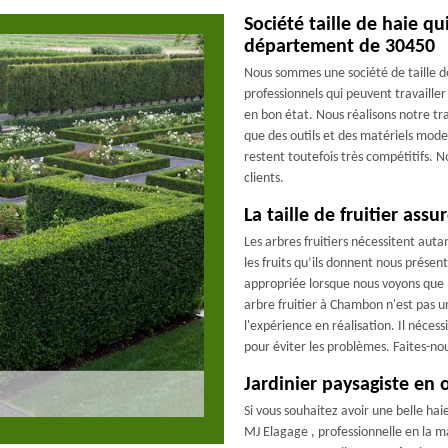
Société taille de haie qu
département de 30450
Nous sommes une société de taille d
professionnels qui peuvent travailler
en bon état. Nous réalisons notre tra
que des outils et des matériels moder
restent toutefois très compétitifs. 
clients.
La taille de fruitier ass
Les arbres fruitiers nécessitent auta
les fruits qu’ils donnent nous présent
appropriée lorsque nous voyons que 
arbre fruitier à Chambon n'est pas u
l'expérience en réalisation. Il nécess
pour éviter les problèmes. Faites-no
Jardinier paysagiste e
Si vous souhaitez avoir une belle hai
MJ Elagage , professionnelle en la m