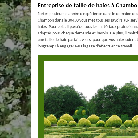
Entreprise de taille de haies à Chambo
Fortes plusieurs d’année d’expérience dans le domaine des
Chambon dans le 30450 vous met tous ses savoirs aux service
haies. Pour cela, il possède tous les matériaux professionn
adaptés pour chaque demande et besoin. De plus, il maîtris
une taille de haie parfait. Alors, pour que vos haies soient b
longtemps à engager MJ Elagage d’effectuer ce travail.