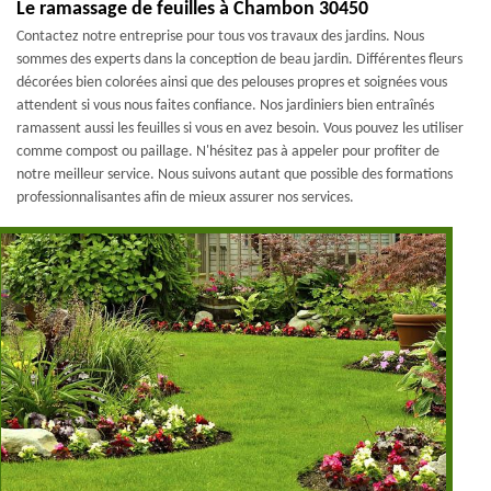
Le ramassage de feuilles à Chambon 30450
Contactez notre entreprise pour tous vos travaux des jardins. Nous
sommes des experts dans la conception de beau jardin. Différentes fleurs
décorées bien colorées ainsi que des pelouses propres et soignées vous
attendent si vous nous faites confiance. Nos jardiniers bien entraînés
ramassent aussi les feuilles si vous en avez besoin. Vous pouvez les utiliser
comme compost ou paillage. N'hésitez pas à appeler pour profiter de
notre meilleur service. Nous suivons autant que possible des formations
professionnalisantes afin de mieux assurer nos services.