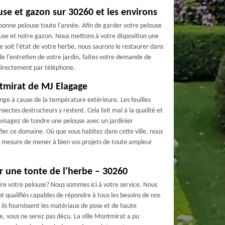
se et gazon sur 30260 et les environs
ne bonne pelouse toute l'année. Afin de garder votre pelouse
use et notre gazon. Nous mettons à votre disposition une
e soit l'état de votre herbe, nous saurons le restaurer dans
de l'entretien de votre jardin, faites votre demande de
directement par téléphone.
tmirat de MJ Elagage
ange à cause de la température extérieure. Les feuilles
nsectes destructeurs y restent. Cela fait mal à la qualité et
envisagez de tondre une pelouse avec un jardinier
ier ce domaine. Où que vous habitez dans cette ville, nous
 mesure de mener à bien vos projets de toute ampleur
r une tonte de l'herbe – 30260
dre votre pelouse? Nous sommes ici à votre service. Nous
 qualifiés capables de répondre à tous les besoins de nos
, ils fournissent les matériaux de pose et de haute
ce, vous ne serez pas déçu. La ville Montmirat a pu