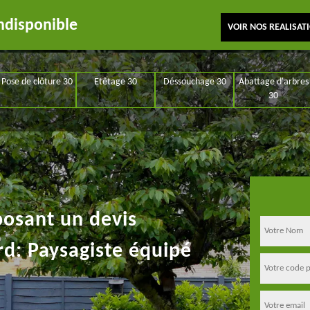
ndisponible
VOIR NOS REALISAT
Pose de clôture 30
Etêtage 30
Déssouchage 30
Abattage d'arbres
30
posant un devis
rd: Paysagiste équipé