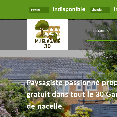
indisponible
i
Bureau
Chantier
Elagage 30
Paysagiste passionné pro
gratuit dans tout le 30 Ga
de nacelle.