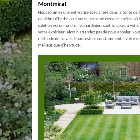
Montmirat
Nous sommes une entreprise spécialisée dans la tonte de ga
de débris d'herbe ou si votre herbe ne cesse de croître où
solution est de tondre. Nos jardiniers sont toujours à votr
votre extérieur. Alors n'attendez pas de nous appeler, vou
méthode de travail. Nous restons constamment à votre ser
meilleur que d'habitude.