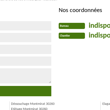
Nos coordonnées
indisp
Bureau
indisp
Chantier
Déssouchage Montmirat 30260
Elag
Etêtage Montmirat 30260