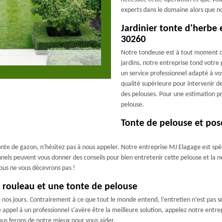
experts dans le domaine alors que no
Jardinier tonte d'herbe
30260
Notre tondeuse est à tout moment de
jardins, notre entreprise tond votre 
un service professionnel adapté à vos
qualité supérieure pour intervenir d
des pelouses. Pour une estimation pré
pelouse.
Tonte de pelouse et po
nte de gazon, n'hésitez pas à nous appeler. Notre entreprise MJ Elagage est spéc
nnels peuvent vous donner des conseils pour bien entretenir cette pelouse et la n
nous ne vous décevrons pas !
 rouleau et une tonte de pelouse
e nos jours. Contrairement à ce que tout le monde entend, l’entretien n’est pas 
re appel à un professionnel s'avère être la meilleure solution, appelez notre en
ous ferons de notre mieux pour vous aider.