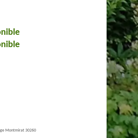
onible
onible
age Montmirat 30260