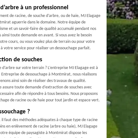
d’arbre à un professionnel
ement de racine, de souche d’arbre, ou de haie, MJ Elagage
tmirat aguerrie dans le domaine. Notre équipe de
isme et un savoir-faire de qualité accumulé pendant nos
 ainsi toute demande en avant. Si vous avez le besoin
otre cours, ou vous voulez plus de terrain ou pour votre
à votre service pour réaliser un dessouchage parfait.
action de souches
 d’arbre sur votre terrain ? L’entreprise MJ Elagage est à
 Entreprise de dessouchage à Montmirat, nous réalisons
enons ainsi soin de réaliser des travaux de qualité.
e assure toute demande d’extraction de souches avec
écessaire afin de répondre à tous besoins. Nous proposons
chage de racine ou de haie pour tout jardin et espace vert.
ssouchage ?
, il faut des méthodes adéquates à chaque type de racine
esoins en enlèvement de racine (arbre ou haie), MJ Elagage
Notre équipe de paysagiste à Montmirat dispose les