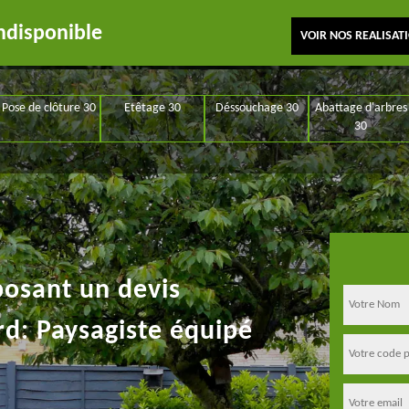
ndisponible
VOIR NOS REALISAT
Pose de clôture 30
Etêtage 30
Déssouchage 30
Abattage d'arbres
30
posant un devis
rd: Paysagiste équipé