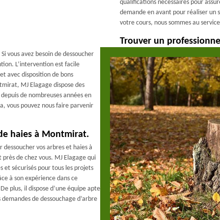
qualifications nécessaires pour assu
demande en avant pour réaliser un ser
votre cours, nous sommes au service 
Trouver un professionn
 Si vous avez besoin de dessoucher
tion. L’intervention est facile
 et avec disposition de bons
tmirat, MJ Elagage dispose des
es depuis de nombreuses années en
la, vous pouvez nous faire parvenir
de haies à Montmirat.
ur dessoucher vos arbres et haies à
t près de chez vous. MJ Elagage qui
 et sécurisés pour tous les projets
râce à son expérience dans ce
. De plus, il dispose d’une équipe apte
vos demandes de dessouchage d’arbre