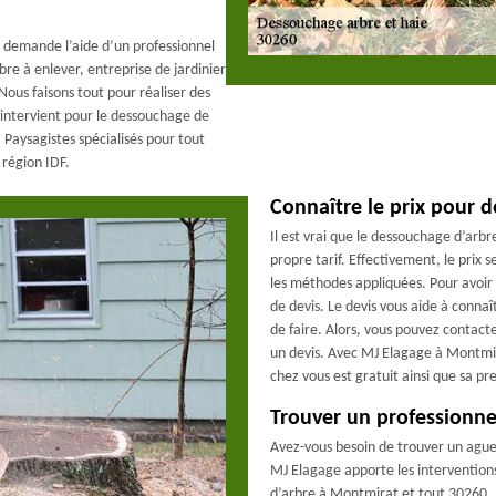
 demande l’aide d’un professionnel
bre à enlever, entreprise de jardinier
Nous faisons tout pour réaliser des
 intervient pour le dessouchage de
. Paysagistes spécialisés pour tout
région IDF.
Connaître le prix pour 
Il est vrai que le dessouchage d’arbr
propre tarif. Effectivement, le prix s
les méthodes appliquées. Pour avoir 
de devis. Le devis vous aide à connaî
de faire. Alors, vous pouvez contac
un devis. Avec MJ Elagage à Montmir
chez vous est gratuit ainsi que sa pr
Trouver un professionne
Avez-vous besoin de trouver un ague
MJ Elagage apporte les intervention
d’arbre à Montmirat et tout 30260. P