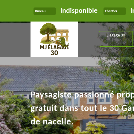
indisponible
i
Bureau
Chantier
Elagage 30
Paysagiste passionné pro
gratuit dans tout le 30 Ga
de nacelle.