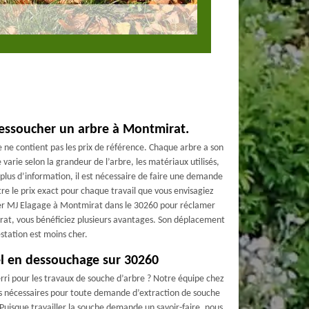
dessoucher un arbre à Montmirat.
e ne contient pas les prix de référence. Chaque arbre a son
e varie selon la grandeur de l’arbre, les matériaux utilisés,
plus d’information, il est nécessaire de faire une demande
tre le prix exact pour chaque travail que vous envisagiez
ter MJ Elagage à Montmirat dans le 30260 pour réclamer
at, vous bénéficiez plusieurs avantages. Son déplacement
estation est moins cher.
l en dessouchage sur 30260
rri pour les travaux de souche d’arbre ? Notre équipe chez
s nécessaires pour toute demande d’extraction de souche
uisque travailler la souche demande un savoir-faire, nous