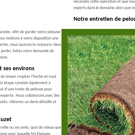
nécessite cette opération et que vo
experts dans le domaine alors que no
Notre entretien de pelou
l'année. Afin de garder votre pelouse
us mettons à votre disposition une
 herbe, nous saurons le restaurer dans
e jardin, faites votre demande de
hone.
t ses environs
de laisser respirer l'herbe en tout
tte étape consiste également à
bout d’une tonte de pelouse pour
e experte. Nous collaborons avec des
utés. Obtenez un devis détaillé et
Euzet
amille ou ses amis, quoi de mieux que
aison pour laquelle MJ Elagage