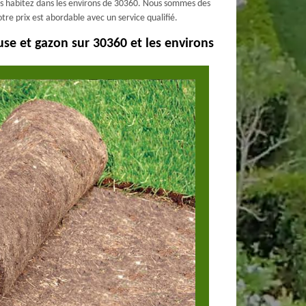
us habitez dans les environs de 30360. Nous sommes des
tre prix est abordable avec un service qualifié.
se et gazon sur 30360 et les environs