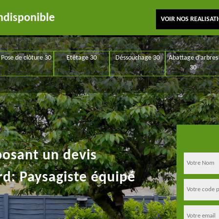
ndisponible
VOIR NOS REALISAT
Pose de clôture 30
Etêtage 30
Déssouchage 30
Abattage d'arbres
30
posant un devis
rd: Paysagiste équipé