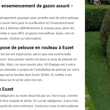
 et ensemencement de gazon assuré –
aménagement paysager pour prendre soin de votre pelouse.
e savoir-faire pour la scarification et l'ensemencement
oire à éliminer définitivement la mousse pour aérer les
iste à vous offrir un gazon merveilleux, épais, vert et
ande, citation ou information.
a pose de pelouse en rouleau à Euzet
n terrain est importante, parce que cela rend la belle
cours. Vous pensez mettre en place la pose de pelouse en
alité. Alors, ne vous souciez plus. MJ Elagage est à votre
us attendez à propos de l’installation de pelouse sur votre
gage qui se localise dans Euzet 30360. Et confiez à ses
leau sur le sol de votre terrain.
à Euzet
 obligatoire au moins deux fois par an. Parce que, comme
eut être malade et sèche. En cas de négligence, il sera très
 beauté de votre extérieur. Contactez-nous si votre pelouse