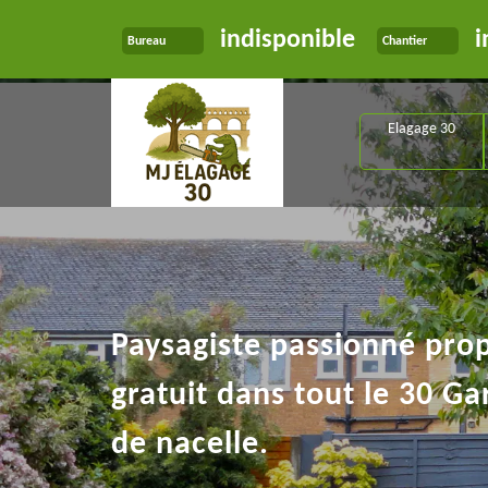
indisponible
i
Bureau
Chantier
Elagage 30
Paysagiste passionné pro
gratuit dans tout le 30 Ga
de nacelle.