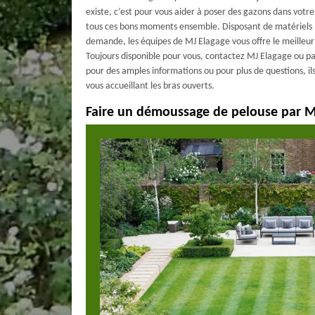
existe, c’est pour vous aider à poser des gazons dans votre
tous ces bons moments ensemble. Disposant de matériels
demande, les équipes de MJ Elagage vous offre le meilleur
Toujours disponible pour vous, contactez MJ Elagage ou pa
pour des amples informations ou pour plus de questions, ils
vous accueillant les bras ouverts.
Faire un démoussage de pelouse par M