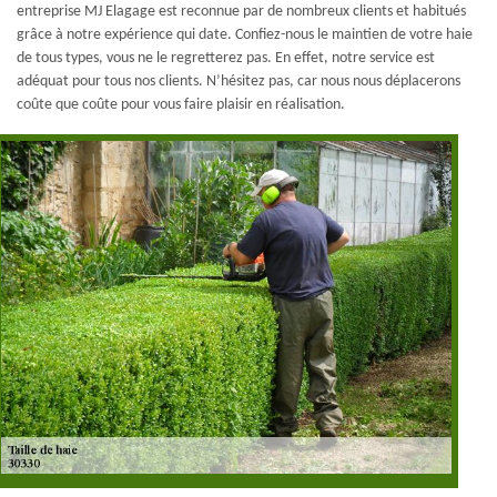
entreprise MJ Elagage est reconnue par de nombreux clients et habitués
grâce à notre expérience qui date. Confiez-nous le maintien de votre haie
de tous types, vous ne le regretterez pas. En effet, notre service est
adéquat pour tous nos clients. N’hésitez pas, car nous nous déplacerons
coûte que coûte pour vous faire plaisir en réalisation.