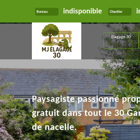
indisponible
i
Bureau
Chantier
Elagage 30
Paysagiste passionné pro
gratuit dans tout le 30 Ga
de nacelle.