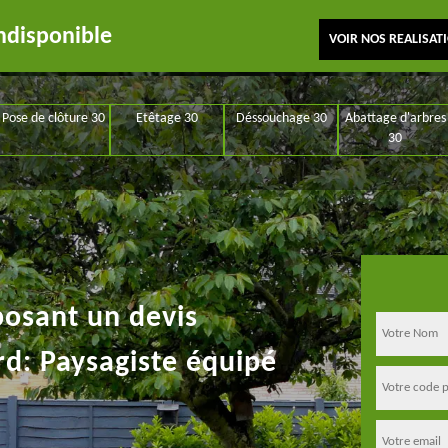
ndisponible
VOIR NOS REALISAT
Pose de clôture 30
Etêtage 30
Déssouchage 30
Abattage d'arbres
30
posant un devis
rd: Paysagiste équipé