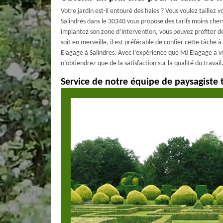
Votre jardin est-il entouré des haies ? Vous voulez taillez 
Salindres dans le 30340 vous propose des tarifs moins chers 
implantez son zone d’intervention, vous pouvez profiter de
soit en merveille, il est préférable de confier cette tâche
Elagage à Salindres. Avec l’expérience que MJ Elagage a 
n’obtiendrez que de la satisfaction sur la qualité du travail
Service de notre équipe de paysagiste t