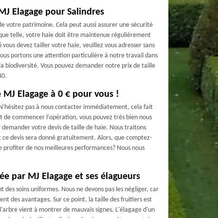
e MJ Elagage pour Salindres
de votre patrimoine. Cela peut aussi assurer une sécurité
 que telle, votre haie doit être maintenue régulièrement
i vous devez tailler votre haie, veuillez vous adresser sans
Nous portons une attention particulière à notre travail dans
la biodiversité. Vous pouvez demander notre prix de taille
40.
de MJ Elagage à 0 € pour vous !
? N'hésitez pas à nous contacter immédiatement, cela fait
nt de commencer l'opération, vous pouvez très bien nous
 demander votre devis de taille de haie. Nous traitons
 ce devis sera donné gratuitement. Alors, que comptez-
de profiter de nos meilleures performances? Nous nous
urée par MJ Elagage et ses élagueurs
nt des soins uniformes. Nous ne devons pas les négliger, car
ent des avantages. Sur ce point, la taille des fruitiers est
l'arbre vient à montrer de mauvais signes. L'élagage d'un