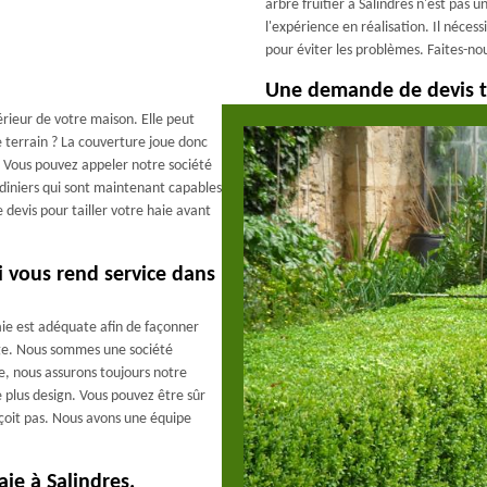
arbre fruitier à Salindres n'est pas 
l'expérience en réalisation. Il nécess
pour éviter les problèmes. Faites-no
Une demande de devis ta
érieur de votre maison. Elle peut
e terrain ? La couverture joue donc
. Vous pouvez appeler notre société
rdiniers qui sont maintenant capables
 devis pour tailler votre haie avant
i vous rend service dans
haie est adéquate afin de façonner
ge. Nous sommes une société
ce, nous assurons toujours notre
 plus design. Vous pouvez être sûr
éçoit pas. Nous avons une équipe
aie à Salindres.