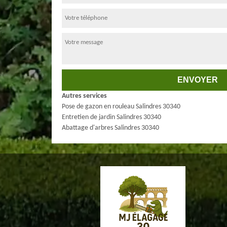
Autres services
Pose de gazon en rouleau Salindres 30340
Entretien de jardin Salindres 30340
Abattage d'arbres Salindres 30340