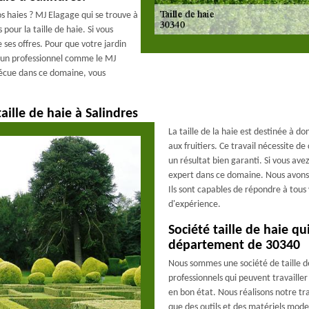
vos haies ? MJ Elagage qui se trouve à
pour la taille de haie. Si vous
 ses offres. Pour que votre jardin
 à un professionnel comme le MJ
vécue dans ce domaine, vous
.
aille de haie à Salindres
La taille de la haie est destinée à 
aux fruitiers. Ce travail nécessite de
un résultat bien garanti. Si vous ave
expert dans ce domaine. Nous avons 
Ils sont capables de répondre à tou
d'expérience.
Société taille de haie qu
département de 30340
Nous sommes une société de taille de
professionnels qui peuvent travailler
en bon état. Nous réalisons notre tra
que des outils et des matériels moder