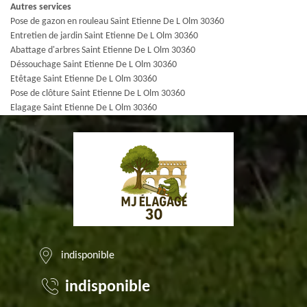
Autres services
Pose de gazon en rouleau Saint Etienne De L Olm 30360
Entretien de jardin Saint Etienne De L Olm 30360
Abattage d'arbres Saint Etienne De L Olm 30360
Déssouchage Saint Etienne De L Olm 30360
Etêtage Saint Etienne De L Olm 30360
Pose de clôture Saint Etienne De L Olm 30360
Elagage Saint Etienne De L Olm 30360
indisponible
indisponible