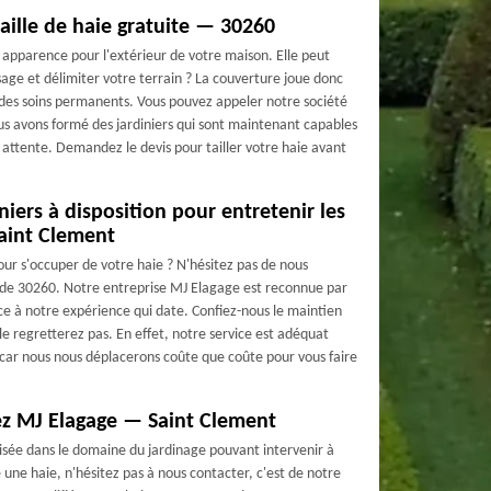
ille de haie gratuite — 30260
le apparence pour l'extérieur de votre maison. Elle peut
sage et délimiter votre terrain ? La couverture joue donc
 des soins permanents. Vous pouvez appeler notre société
Nous avons formé des jardiniers qui sont maintenant capables
e attente. Demandez le devis pour tailler votre haie avant
niers à disposition pour entretenir les
aint Clement
our s'occuper de votre haie ? N'hésitez pas de nous
s de 30260. Notre entreprise MJ Elagage est reconnue par
ce à notre expérience qui date. Confiez-nous le maintien
le regretterez pas. En effet, notre service est adéquat
, car nous nous déplacerons coûte que coûte pour vous faire
chez MJ Elagage — Saint Clement
sée dans le domaine du jardinage pouvant intervenir à
 une haie, n'hésitez pas à nous contacter, c'est de notre