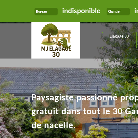
indisponible
i
Bureau
Chantier
Elagage 30
Paysagiste passionné pro
gratuit dans tout le 30 Ga
de nacelle.