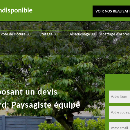
ndisponible
VOIR NOS REALISAT
Pose de clôture 30
Etêtage 30
Déssouchage 30
Abattage d'arbres
30
posant un devis
rd: Paysagiste équipé