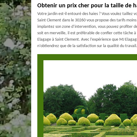
Obtenir un prix cher pour la taille de 
Votre jardin est-il entouré des haies ? Vous voulez taillez 
Saint Clement dans le 30260 vous propose des tarifs moins c
implantez son zone d’intervention, vous pouvez profiter de
soit en merveille, il est préférable de confier cette tâche
Elagage à Saint Clement. Avec l’expérience que MJ Elaga
n’obtiendrez que de la satisfaction sur la qualité du travail