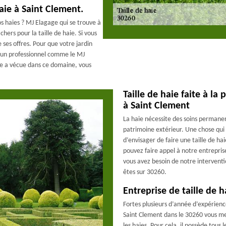
haie à Saint Clement.
vos haies ? MJ Elagage qui se trouve à
hers pour la taille de haie. Si vous
 ses offres. Pour que votre jardin
 à un professionnel comme le MJ
ge a vécue dans ce domaine, vous
.
Taille de haie faite à la
à Saint Clement
La haie nécessite des soins permanen
patrimoine extérieur. Une chose qui 
d’envisager de faire une taille de 
pouvez faire appel à notre entreprise 
vous avez besoin de notre interventi
êtes sur 30260.
Entreprise de taille de 
Fortes plusieurs d’année d’expérienc
Saint Clement dans le 30260 vous met 
les haies. Pour cela, il possède tous