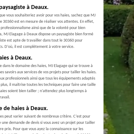
 paysagiste à Deaux.
 que vous souhaiteriez avoir pour vos haies, sachez que MJ
e 30360 est en mesure de réaliser vos attentes. En effet,
 professionnalisme ainsi que de la volonté pour bien
ela, MJ Elagage à Deaux dispose un paysagiste bien formé
ste est apte de travailler dans tout le 30360 pour
ts. D’où, il est complètement à votre service.
haies à Deaux.
e dans le domaine des haies, MJ Elagage qui se trouve à
 savoirs aux services de vos projets pour tailler les haies.
iaux professionnels ainsi que tous les équipements adaptés
us, il maîtrise toutes les techniques pour faire une taille
haies soient bien tailler ; n’attendez plus longtemps à
avail.
le de haies à Deaux.
haies peut varier suivant de nombreux critère. C’est pour
ire une demande de devis si vous avez un projet pour tailler
pre prix. Pour que vous ayez la connaissance sur les