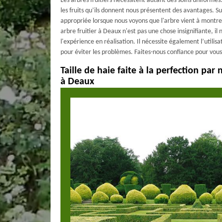
Les arbres fruitiers nécessitent autant des soins uniformes
les fruits qu’ils donnent nous présentent des avantages. Sur 
appropriée lorsque nous voyons que l'arbre vient à montre
arbre fruitier à Deaux n'est pas une chose insignifiante, i
l'expérience en réalisation. Il nécessite également l’utilisa
pour éviter les problèmes. Faites-nous confiance pour vous
Taille de haie faite à la perfection par
à Deaux