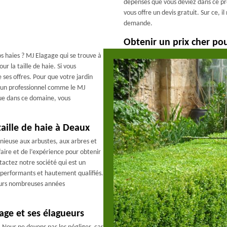
dépenses que vous deviez dans ce pr
vous offre un devis gratuit. Sur ce, i
demande.
Obtenir un prix cher pou
vos haies ? MJ Elagage qui se trouve à
r la taille de haie. Si vous
 ses offres. Pour que votre jardin
 à un professionnel comme le MJ
ue dans ce domaine, vous
.
taille de haie à Deaux
nieuse aux arbustes, aux arbres et
-faire et de l’expérience pour obtenir
ntactez notre société qui est un
 performants et hautement qualifiés.
leurs nombreuses années
gage et ses élagueurs