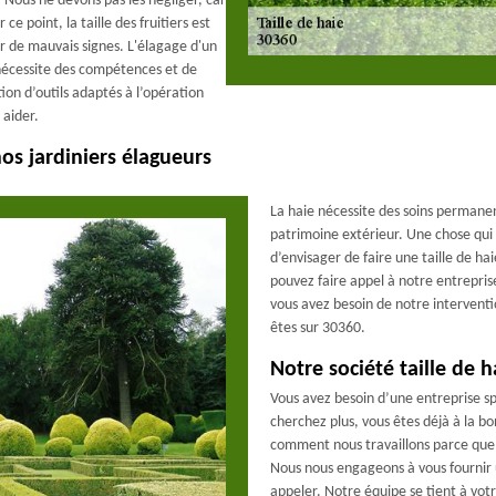
. Nous ne devons pas les négliger, car
ce point, la taille des fruitiers est
r de mauvais signes. L'élagage d'un
l nécessite des compétences et de
tion d’outils adaptés à l’opération
 aider.
 nos jardiniers élagueurs
La haie nécessite des soins permanen
patrimoine extérieur. Une chose qui 
d’envisager de faire une taille de 
pouvez faire appel à notre entreprise 
vous avez besoin de notre interventi
êtes sur 30360.
Notre société taille de h
Vous avez besoin d’une entreprise spé
cherchez plus, vous êtes déjà à la 
comment nous travaillons parce que n
Nous nous engageons à vous fournir u
appeler. Notre équipe se tient à vot