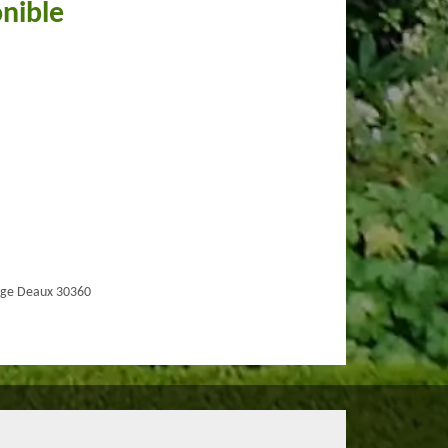
onible
age Deaux 30360