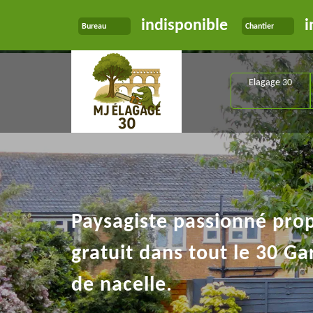
indisponible
i
Bureau
Chantier
Elagage 30
Paysagiste passionné pro
gratuit dans tout le 30 Ga
de nacelle.