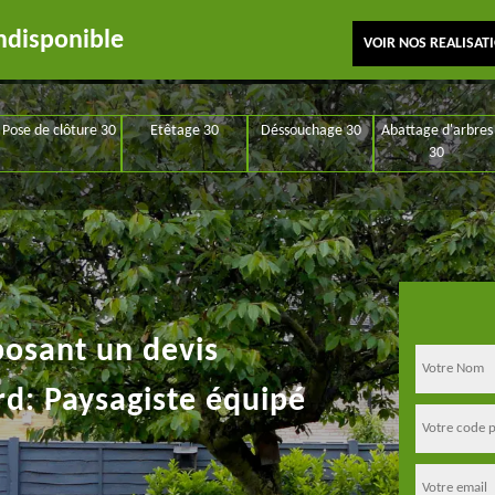
ndisponible
VOIR NOS REALISAT
Pose de clôture 30
Etêtage 30
Déssouchage 30
Abattage d'arbres
30
posant un devis
rd: Paysagiste équipé