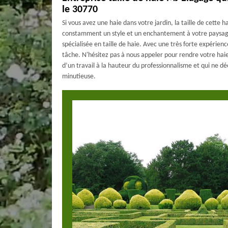
le 30770
Si vous avez une haie dans votre jardin, la taille de cette 
constamment un style et un enchantement à votre paysa
spécialisée en taille de haie. Avec une très forte expérien
tâche. N'hésitez pas à nous appeler pour rendre votre haie
d’un travail à la hauteur du professionnalisme et qui ne d
minutieuse.