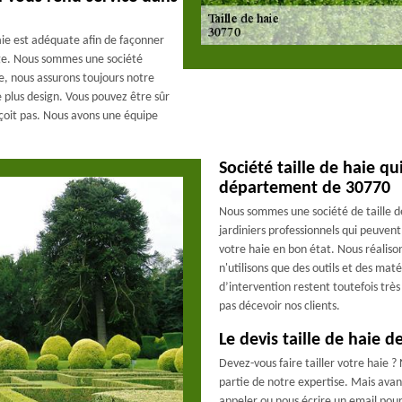
haie est adéquate afin de façonner
ge. Nous sommes une société
ce, nous assurons toujours notre
 plus design. Vous pouvez être sûr
éçoit pas. Nous avons une équipe
Société taille de haie qu
département de 30770
Nous sommes une société de taille 
jardiniers professionnels qui peuvent
votre haie en bon état. Nous réaliso
n'utilisons que des outils et des mat
d’intervention restent toutefois trè
pas décevoir nos clients.
Le devis taille de haie 
Devez-vous faire tailler votre haie 
partie de notre expertise. Mais ava
appeler ou nous écrire un email pour