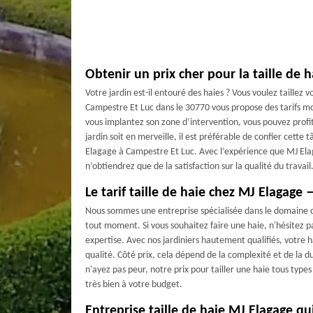
Obtenir un prix cher pour la taille de 
Votre jardin est-il entouré des haies ? Vous voulez taillez 
Campestre Et Luc dans le 30770 vous propose des tarifs moin
vous implantez son zone d’intervention, vous pouvez profit
jardin soit en merveille, il est préférable de confier cett
Elagage à Campestre Et Luc. Avec l’expérience que MJ El
n’obtiendrez que de la satisfaction sur la qualité du travail
Le tarif taille de haie chez MJ Elagage
Nous sommes une entreprise spécialisée dans le domaine d
tout moment. Si vous souhaitez faire une haie, n'hésitez p
expertise. Avec nos jardiniers hautement qualifiés, votre h
qualité. Côté prix, cela dépend de la complexité et de la dur
n'ayez pas peur, notre prix pour tailler une haie tous types
très bien à votre budget.
Entreprise taille de haie MJ Elagage qu