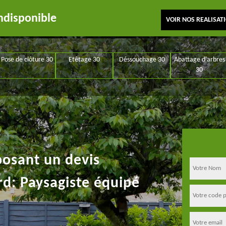
ndisponible
VOIR NOS REALISAT
Pose de clôture 30
Etêtage 30
Déssouchage 30
Abattage d'arbres
30
posant un devis
rd: Paysagiste équipé