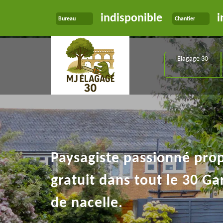
indisponible
i
Bureau
Chantier
Elagage 30
Paysagiste passionné pro
gratuit dans tout le 30 Ga
de nacelle.