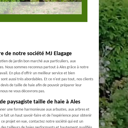
ère de notre société MJ Elagage
retien de jardin bon marché aux particuliers, aux
ques. Nous sommes reconnus partout à Ales grâce à notre
ail. En plus d'offrir un meilleur service et bien
 sont aussi très abordables. Et ce n'est pas tout, nos clients
vis de taille de haie afin de pouvoir préparer leur
, nous ne vous décevrons pas.
de paysagiste taille de haie à Ales
donner une forme harmonieuse aux arbustes, aux arbres et
 ce fait un haut savoir-faire et de l’expérience pour obtenir
z ce projet en vue, contactez notre société qui est un
des tailleurs de haies performants et hautement qualifiés.