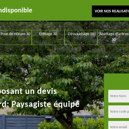
ndisponible
VOIR NOS REALISAT
Pose de clôture 30
Etêtage 30
Déssouchage 30
Abattage d'arbres
30
posant un devis
rd: Paysagiste équipé