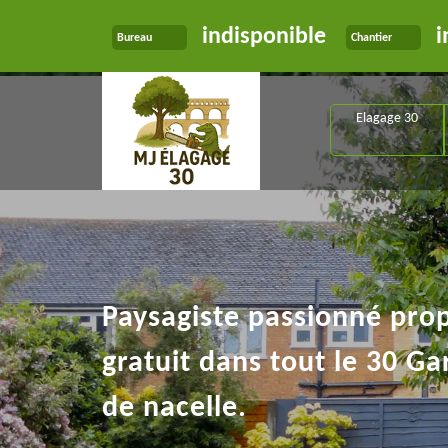
indisponible
i
Bureau
Chantier
Elagage 30
Paysagiste passionné pro
gratuit dans tout le 30 Ga
de nacelle.