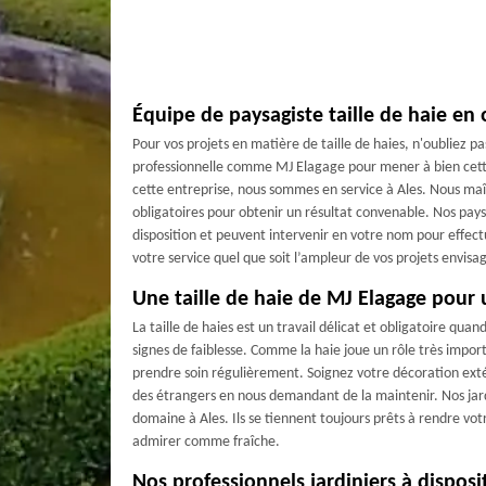
Équipe de paysagiste taille de haie en
Pour vos projets en matière de taille de haies, n'oubliez pa
professionnelle comme MJ Elagage pour mener à bien cett
cette entreprise, nous sommes en service à Ales. Nous maî
obligatoires pour obtenir un résultat convenable. Nos pays
disposition et peuvent intervenir en votre nom pour effect
votre service quel que soit l’ampleur de vos projets envisa
Une taille de haie de MJ Elagage pour 
La taille de haies est un travail délicat et obligatoire qu
signes de faiblesse. Comme la haie joue un rôle très import
prendre soin régulièrement. Soignez votre décoration exté
des étrangers en nous demandant de la maintenir. Nos jard
domaine à Ales. Ils se tiennent toujours prêts à rendre votr
admirer comme fraîche.
Nos professionnels jardiniers à disposi