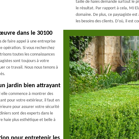
taille de haies demande surtout le p
le résultat. Par rapport à cela, MJ 
domaine. De plus, ce paysagiste est 
les besoins des clients. D’où, il est
 œuvre dans le 30100
s de faire appel à une entreprise
e opération. Si vous recherchez
trisons toutes les connaissances
agistes sont toujours à votre
uer ce travail. Nous nous tenons à
gés.
un jardin bien attrayant
and elle commence à montrer des
ant pour votre extérieur, il faut en
rieure pour assurer votre sécurité
iniers sont des experts dans le
e haie plus esthétique et belle à
tion pour entretenir les