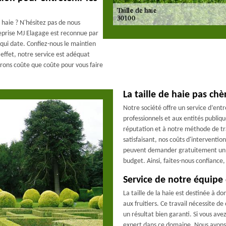
 haie ? N'hésitez pas de nous
reprise MJ Elagage est reconnue par
qui date. Confiez-nous le maintien
 effet, notre service est adéquat
erons coûte que coûte pour vous faire
La taille de haie pas ch
Notre société offre un service d’ent
professionnels et aux entités publi
réputation et à notre méthode de trav
satisfaisant, nos coûts d'intervention
peuvent demander gratuitement un de
budget. Ainsi, faites-nous confiance
Service de notre équipe 
La taille de la haie est destinée à 
aux fruitiers. Ce travail nécessite de
un résultat bien garanti. Si vous ave
expert dans ce domaine. Nous avons 