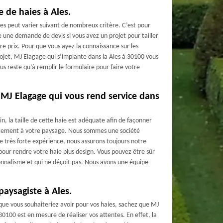
le de haies à Ales.
haies peut varier suivant de nombreux critère. C’est pour
ire une demande de devis si vous avez un projet pour tailler
pre prix. Pour que vous ayez la connaissance sur les
ojet, MJ Elagage qui s’implante dans la Ales à 30100 vous
vous reste qu’à remplir le formulaire pour faire votre
e MJ Elagage qui vous rend service dans
in, la taille de cette haie est adéquate afin de façonner
tement à votre paysage. Nous sommes une société
ne très forte expérience, nous assurons toujours notre
pour rendre votre haie plus design. Vous pouvez être sûr
ionnalisme et qui ne déçoit pas. Nous avons une équipe
 paysagiste à Ales.
 que vous souhaiteriez avoir pour vos haies, sachez que MJ
30100 est en mesure de réaliser vos attentes. En effet, la