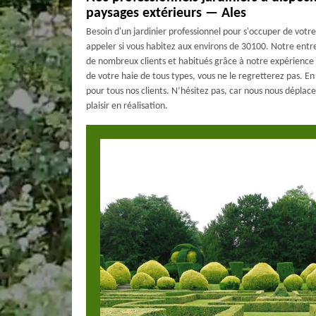
paysages extérieurs — Ales
Besoin d'un jardinier professionnel pour s'occuper de votre
appeler si vous habitez aux environs de 30100. Notre ent
de nombreux clients et habitués grâce à notre expérience 
de votre haie de tous types, vous ne le regretterez pas. En
pour tous nos clients. N’hésitez pas, car nous nous déplac
plaisir en réalisation.