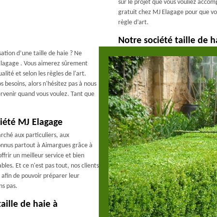
sur le projet que vous vouliez accompl
gratuit chez MJ Elagage pour que vo
règle d’art.
Notre société taille de h
sation d’une taille de haie ? Ne
 Elagage . Vous aimerez sûrement
té et selon les règles de l'art.
 besoins, alors n'hésitez pas à nous
tervenir quand vous voulez. Tant que
ciété MJ Elagage
rché aux particuliers, aux
onnus partout à Aimargues grâce à
ffrir un meilleur service et bien
bles. Et ce n'est pas tout, nos clients
afin de pouvoir préparer leur
ns pas.
aille de haie à