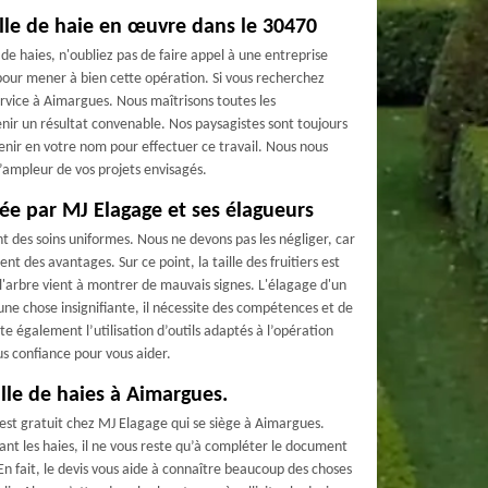
ille de haie en œuvre dans le 30470
 de haies, n'oubliez pas de faire appel à une entreprise
our mener à bien cette opération. Si vous recherchez
rvice à Aimargues. Nous maîtrisons toutes les
nir un résultat convenable. Nos paysagistes sont toujours
venir en votre nom pour effectuer ce travail. Nous nous
l’ampleur de vos projets envisagés.
urée par MJ Elagage et ses élagueurs
nt des soins uniformes. Nous ne devons pas les négliger, car
ent des avantages. Sur ce point, la taille des fruitiers est
l'arbre vient à montrer de mauvais signes. L'élagage d'un
une chose insignifiante, il nécessite des compétences et de
ite également l’utilisation d’outils adaptés à l’opération
us confiance pour vous aider.
lle de haies à Aimargues.
est gratuit chez MJ Elagage qui se siège à Aimargues.
ant les haies, il ne vous reste qu’à compléter le document
En fait, le devis vous aide à connaître beaucoup des choses