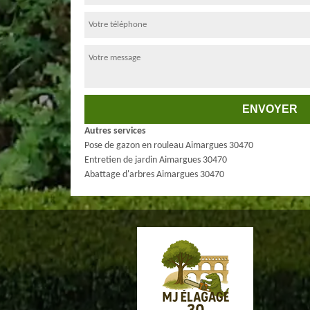
Autres services
Pose de gazon en rouleau Aimargues 30470
Entretien de jardin Aimargues 30470
Abattage d'arbres Aimargues 30470