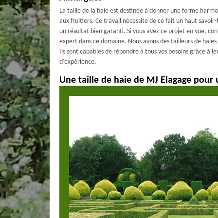
La taille de la haie est destinée à donner une forme harmo
aux fruitiers. Ce travail nécessite de ce fait un haut savoir
un résultat bien garanti. Si vous avez ce projet en vue, co
expert dans ce domaine. Nous avons des tailleurs de haies
Ils sont capables de répondre à tous vos besoins grâce à 
d'expérience.
Une taille de haie de MJ Elagage pour 