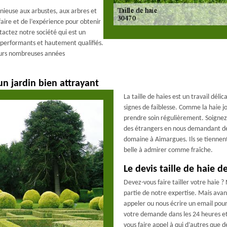
nieuse aux arbustes, aux arbres et
-faire et de l’expérience pour obtenir
ntactez notre société qui est un
 performants et hautement qualifiés.
leurs nombreuses années
un jardin bien attrayant
La taille de haies est un travail dé
signes de faiblesse. Comme la haie jo
prendre soin régulièrement. Soignez
des étrangers en nous demandant de l
domaine à Aimargues. Ils se tiennent
belle à admirer comme fraîche.
Le devis taille de haie 
Devez-vous faire tailler votre haie 
partie de notre expertise. Mais ava
appeler ou nous écrire un email pour
votre demande dans les 24 heures et
vous faire appel à qui d’autres que 