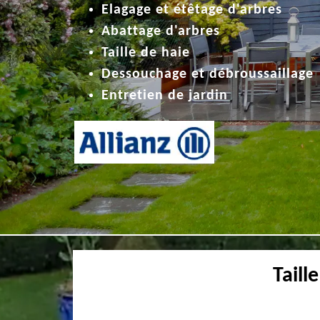
Elagage et étêtage d'arbres
Abattage d'arbres
Taille de haie
Dessouchage et débroussaillage
Entretien de jardin
Taill