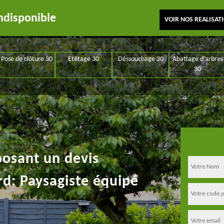
ndisponible
VOIR NOS REALISAT
Pose de clôture 30
Etêtage 30
Déssouchage 30
Abattage d'arbres
30
posant un devis
rd: Paysagiste équipé