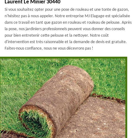
Laurent Le Minier 30440
Si vous souhaitez opter pour une pose de rouleau et une tonte de gazon,
n'hésitez pas à nous appeler. Notre entreprise MJ Elagage est spécialisée
dans ce travail en tant que gazon en rouleau et rouleau de pelouse. Après
la pose, nos jardiniers professionnels peuvent vous donner des conseils
pour bien entretenir cette pelouse et la nettoyer. Notre coût
d'intervention est très raisonnable et la demande de devis est gratuite.
Faites-nous confiance, nous ne vous décevrons pas !