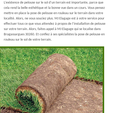
L’existence de pelouse sur le sol d’un terrain est importante, parce que
cela rend la belle esthétique et la bonne vue dans un cours. Vous pensez
mettre en place la pose de pelouse en rouleau sur le terrain dans votre
localité. Alors, ne vous souciez plus. MJ Elagage est à votre service pour
effectuer tous ce que vous attendez à propos de l’installation de pelouse
sur votre terrain. Alors, faites appel à MJ Elagage qui se localise dans
Bragassargues 30260. Et confiez à ses spécialistes la pose de pelouse en
rouleau sur le sol de votre terrain.