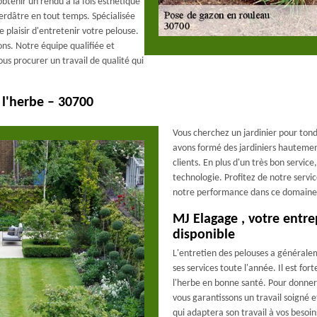
obtenir un rendu à la fois esthétique
verdâtre en tout temps. Spécialisée
 plaisir d'entretenir votre pelouse.
ons. Notre équipe qualifiée et
us procurer un travail de qualité qui
 l'herbe – 30700
Vous cherchez un jardinier pour ton
avons formé des jardiniers hautement
clients. En plus d'un très bon service
technologie. Profitez de notre servic
notre performance dans ce domaine
MJ Elagage , votre entre
disponible
L'entretien des pelouses a généralem
ses services toute l'année. Il est 
l'herbe en bonne santé. Pour donner 
vous garantissons un travail soigné 
qui adaptera son travail à vos besoin