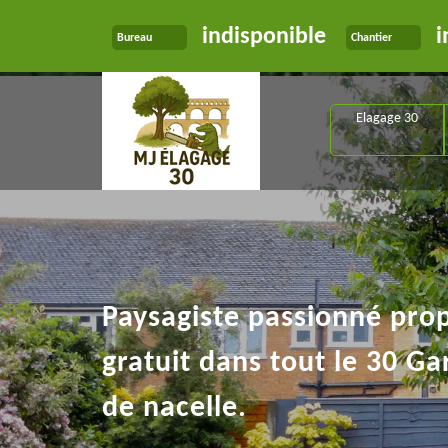
indisponible
i
Bureau
Chantier
Elagage 30
Paysagiste passionné pro
gratuit dans tout le 30 Ga
de nacelle.