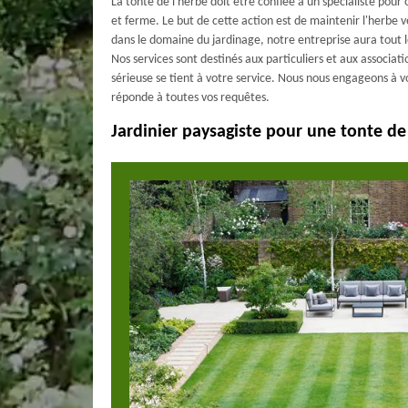
La tonte de l'herbe doit être confiée à un spécialiste pour 
et ferme. Le but de cette action est de maintenir l'herbe 
dans le domaine du jardinage, notre entreprise aura tout le
Nos services sont destinés aux particuliers et aux associati
sérieuse se tient à votre service. Nous nous engageons à vo
réponde à toutes vos requêtes.
Jardinier paysagiste pour une tonte de