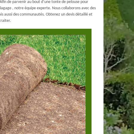
. Afin de parvenir au bout d’une tonte de pelouse pour
J Elagage , notre équipe experte. Nous collaborons avec des
mais aussi des communautés. Obtenez un devis détaillé et
raiter.