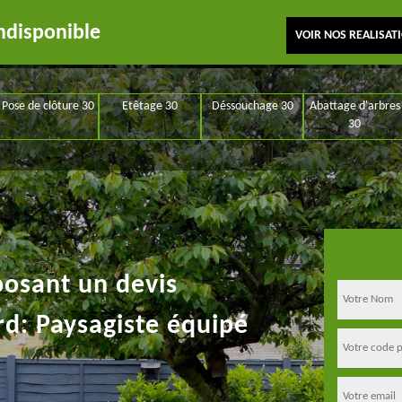
ndisponible
VOIR NOS REALISAT
Pose de clôture 30
Etêtage 30
Déssouchage 30
Abattage d'arbres
30
posant un devis
rd: Paysagiste équipé