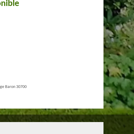
onible
age Baron 30700