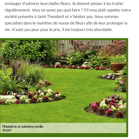
envisager d'admirer leurs belles fleurs, ils doivent penser à les traiter
régulièrement. Vous ne savez pas quoi faire ? S'il vous plaît appelez notre
société présente à Saint Theodorit et n’hésitez pas. Nous sommes
spécialisés dans le maintien de masse de fleurs afin de leur prolonger la
vie. N'ayez pas peur pour le prix, il est toujours très abordable.