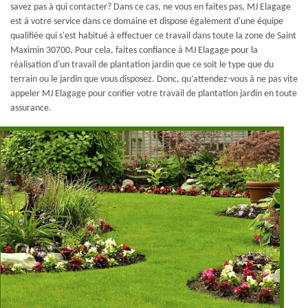
savez pas à qui contacter? Dans ce cas, ne vous en faites pas, MJ Elagage
est à votre service dans ce domaine et dispose également d'une équipe
qualifiée qui s'est habitué à effectuer ce travail dans toute la zone de Saint
Maximin 30700. Pour cela, faites confiance à MJ Elagage pour la
réalisation d'un travail de plantation jardin que ce soit le type que du
terrain ou le jardin que vous disposez. Donc, qu’attendez-vous à ne pas vite
appeler MJ Elagage pour confier votre travail de plantation jardin en toute
assurance.