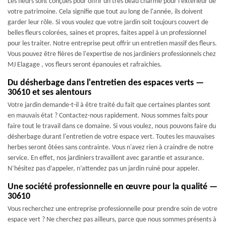
Les fleurs sont conçues pour offrir un très beau charme pour l'extérieur de
votre patrimoine. Cela signifie que tout au long de l'année, ils doivent
garder leur rôle. Si vous voulez que votre jardin soit toujours couvert de
belles fleurs colorées, saines et propres, faites appel à un professionnel
pour les traiter. Notre entreprise peut offrir un entretien massif des fleurs.
Vous pouvez être fières de l'expertise de nos jardiniers professionnels chez
MJ Elagage , vos fleurs seront épanouies et rafraichies.
Du désherbage dans l'entretien des espaces verts —
30610 et ses alentours
Votre jardin demande-t-il à être traité du fait que certaines plantes sont
en mauvais état ? Contactez-nous rapidement. Nous sommes faits pour
faire tout le travail dans ce domaine. Si vous voulez, nous pouvons faire du
désherbage durant l'entretien de votre espace vert. Toutes les mauvaises
herbes seront ôtées sans contrainte. Vous n'avez rien à craindre de notre
service. En effet, nos jardiniers travaillent avec garantie et assurance.
N’hésitez pas d’appeler, n’attendez pas un jardin ruiné pour appeler.
Une société professionnelle en œuvre pour la qualité —
30610
Vous recherchez une entreprise professionnelle pour prendre soin de votre
espace vert ? Ne cherchez pas ailleurs, parce que nous sommes présents à