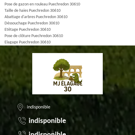
Pose de gazon en rouleau Puechredon 30610
Taille de haies Puechredon 30610
Abattage d'arbres Puechredon 30610
Déssouchage Puechredon 30610
Etêtage Puechredon 30610
Pose de clôture Puechredon 30610
Elagage Puechredon 30610
indisponible
indisponible
indisponible