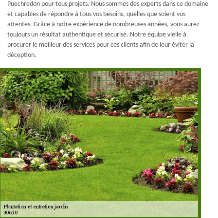
Puechredon pour tous projets. Nous sommes des experts dans ce domaine
et capables de répondre à tous vos besoins, quelles que soient vos
attentes. Grâce à notre expérience de nombreuses années, vous aurez
toujours un résultat authentique et sécurisé. Notre équipe vielle à
procurer le meilleur des services pour ces clients afin de leur éviter la
déception.