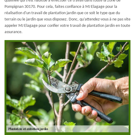
qualifiée qui s'est habitué à effectuer ce travail dans toute la zone de
Pompignan 30170. Pour cela, faites confiance à MJ Elagage pour la
réalisation d'un travail de plantation jardin que ce soit le type que du
terrain ou le jardin que vous disposez. Donc, qu’attendez-vous à ne pas vite
appeler MJ Elagage pour confier votre travail de plantation jardin en toute
assurance.