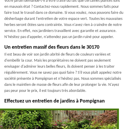
Votre jardin demande-t-il à être traité du fait que certaines plantes sont
en mauvais état ? Contactez-nous rapidement. Nous sommes faits pour
faire tout le travail dans ce domaine. Si vous voulez, nous pouvons faire du
désherbage durant l'entretien de votre espace vert. Toutes les mauvaises
herbes seront ôtées sans contrainte. Vous n'avez rien à craindre de notre
service. En effet, nos jardiniers travaillent avec garantie et assurance.
N’hésitez pas d’appeler, n’attendez pas un jardin ruiné pour appeler.
Un entretien massif des fleurs dans le 30170
Il est beau de voir son jardin abrité de fleurs de couleurs variées et
d'embellir la cour. Mais les propriétaires ne doivent pas seulement
envisager d'admirer leurs belles fleurs, ils doivent penser à les traiter
régulièrement. Vous ne savez pas quoi faire ? S'il vous plaît appelez notre
société présente à Pompignan et n’hésitez pas. Nous sommes spécialisés
dans le maintien de masse de fleurs afin de leur prolonger la vie. N'ayez
pas peur pour le prix, il est toujours très abordable.
Effectuez un entretien de jardins à Pompignan