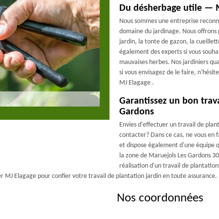
Du désherbage utile — 
Nous sommes une entreprise reconn
domaine du jardinage. Nous offrons pl
jardin, la tonte de gazon, la cueille
également des experts si vous souha
mauvaises herbes. Nos jardiniers qua
si vous envisagez de le faire, n'hési
MJ Elagage .
Garantissez un bon trava
Gardons
Envies d'effectuer un travail de plant
contacter? Dans ce cas, ne vous en f
et dispose également d'une équipe qua
la zone de Maruejols Les Gardons 303
réalisation d'un travail de plantation
r MJ Elagage pour confier votre travail de plantation jardin en toute assurance.
Nos coordonnées