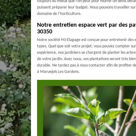
toujours du mieux que l’on peut pour fournir un devis détail
puissent préparer leur budget. Nous pouvons travailler sur 
domaine de l’horticulture.
Notre entretien espace vert par des pay
30350
Notre société MJ Elagage est conçue pour entretenir des es
types. Quel que soit votre projet, vous pouvez compter sur
expérience, nos jardiniers se chargent de planter les arbre
de votre jardin. Avec nous, vos plantations seront très bien
durable. Ne tardez pas à nous contacter afin de profiter d
à Maruejols Les Gardons.