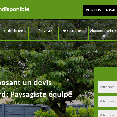
ndisponible
VOIR NOS REALISAT
Pose de clôture 30
Etêtage 30
Déssouchage 30
Abattage d'arbres
30
posant un devis
rd: Paysagiste équipé