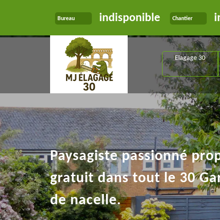
indisponible
i
Bureau
Chantier
Elagage 30
Paysagiste passionné pro
gratuit dans tout le 30 Ga
de nacelle.