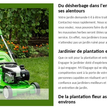
Du désherbage dans l'en
ses alentours
Votre jardin demande-t-il à être trai
Contactez-nous rapidement. Nous som
vous voulez, nous pouvons faire du d
les mauvaises herbes seront ôtées sa
service. En effet, nos jardiniers tra
n’attendez pas un jardin ruiné pour 
Jardinier de plantation 
Que ce soit pour la plantation et ent
Engager le jardinier doté d'expérienc
à qui engager. MJ Elagage qui se siè
compétentes sont à la porte de votre
personnes capables en réalisant un t
confiance aux jardiniers meilleurs et
et entretien de jardin.
De la plantation fleur a
environs