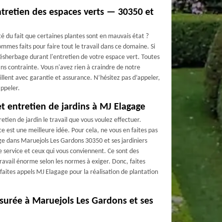
tretien des espaces verts — 30350 et
té du fait que certaines plantes sont en mauvais état ?
mes faits pour faire tout le travail dans ce domaine. Si
ésherbage durant l'entretien de votre espace vert. Toutes
ns contrainte. Vous n'avez rien à craindre de notre
vaillent avec garantie et assurance. N’hésitez pas d’appeler,
appeler.
et entretien de jardins à MJ Elagage
retien de jardin le travail que vous voulez effectuer.
e est une meilleure idée. Pour cela, ne vous en faites pas
ge dans Maruejols Les Gardons 30350 et ses jardiniers
 service et ceux qui vous conviennent. Ce sont des
ravail énorme selon les normes à exiger. Donc, faites
 faites appels MJ Elagage pour la réalisation de plantation
ssurée à Maruejols Les Gardons et ses