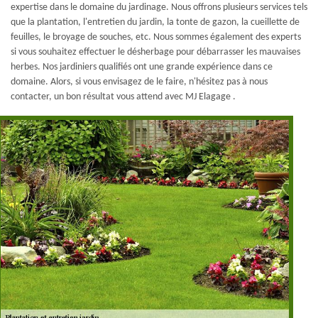
expertise dans le domaine du jardinage. Nous offrons plusieurs services tels
que la plantation, l'entretien du jardin, la tonte de gazon, la cueillette de
feuilles, le broyage de souches, etc. Nous sommes également des experts
si vous souhaitez effectuer le désherbage pour débarrasser les mauvaises
herbes. Nos jardiniers qualifiés ont une grande expérience dans ce
domaine. Alors, si vous envisagez de le faire, n'hésitez pas à nous
contacter, un bon résultat vous attend avec MJ Elagage .