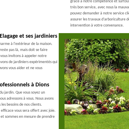
grâce à notre compétence et surtout
très bon service, avec nous la mauvai
pouvez demander à notre service cli
assurer les travaux d’arboriculture 
intervention à votre convenance.
Elagage et ses jardiniers
harme à l'extérieur de la maison.
este pas là, mais doit se faire
 vous invitons à appeler notre
avons de jardiniers expérimentés qui
vons vous aider et ne vous
rofessionnels à Dions
u jardin. Que vous soyez un
 nous adressons à vous. Nous avons
es besoins de nos clients.
fficace vous sera offert avec joie.
ns et sommes en mesure de prendre