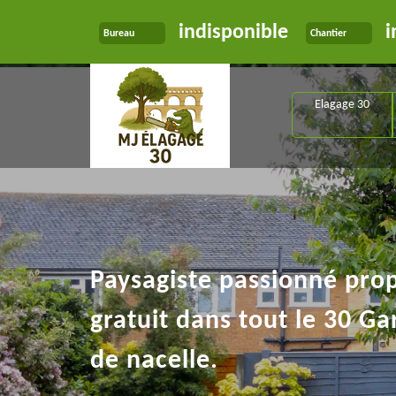
indisponible
i
Bureau
Chantier
Elagage 30
Paysagiste passionné pro
gratuit dans tout le 30 Ga
de nacelle.