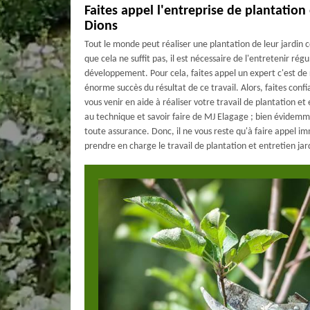
Faites appel l'entreprise de plantation 
Dions
Tout le monde peut réaliser une plantation de leur jardin
que cela ne suffit pas, il est nécessaire de l'entretenir ré
développement. Pour cela, faites appel un expert c'est d
énorme succès du résultat de ce travail. Alors, faites conf
vous venir en aide à réaliser votre travail de plantation et 
au technique et savoir faire de MJ Elagage ; bien évidemme
toute assurance. Donc, il ne vous reste qu'à faire appel
prendre en charge le travail de plantation et entretien jar