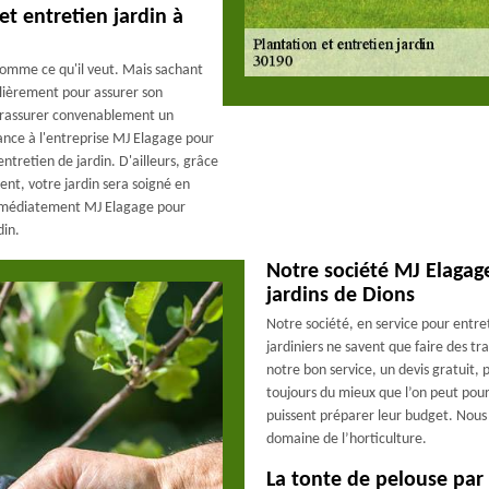
et entretien jardin à
 comme ce qu'il veut. Mais sachant
gulièrement pour assurer son
e rassurer convenablement un
iance à l'entreprise MJ Elagage pour
entretien de jardin. D'ailleurs, grâce
nt, votre jardin sera soigné en
 immédiatement MJ Elagage pour
din.
Notre société MJ Elagage
jardins de Dions
Notre société, en service pour entret
jardiniers ne savent que faire des tr
notre bon service, un devis gratuit, 
toujours du mieux que l’on peut pour f
puissent préparer leur budget. Nous p
domaine de l’horticulture.
La tonte de pelouse par 