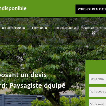
ndisponible
VOIR NOS REALISAT
Pose de clôture 30
Etêtage 30
Déssouchage 30
Abattage d'arbres
30
posant un devis
rd: Paysagiste équipé