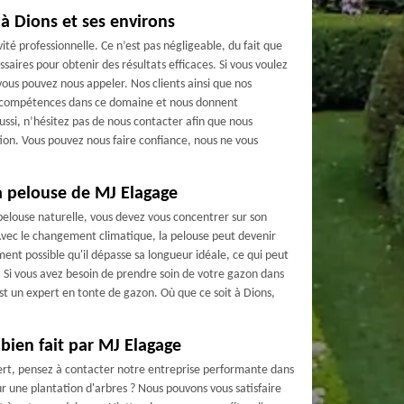
à Dions et ses environs
ité professionnelle. Ce n’est pas négligeable, du fait que
saires pour obtenir des résultats efficaces. Si vous voulez
 vous pouvez nous appeler. Nos clients ainsi que nos
s compétences dans ce domaine et nous donnent
ssi, n’hésitez pas de nous contacter afin que nous
ion. Vous pouvez nous faire confiance, nous ne vous
a pelouse de MJ Elagage
 pelouse naturelle, vous devez vous concentrer sur son
 Avec le changement climatique, la pelouse peut devenir
ement possible qu'il dépasse sa longueur idéale, ce qui peut
 Si vous avez besoin de prendre soin de votre gazon dans
est un expert en tonte de gazon. Où que ce soit à Dions,
bien fait par MJ Elagage
ert, pensez à contacter notre entreprise performante dans
r une plantation d'arbres ? Nous pouvons vous satisfaire