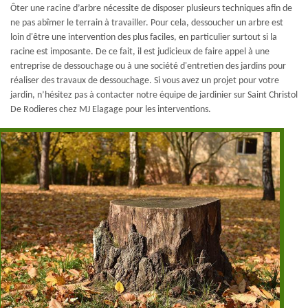
Ôter une racine d’arbre nécessite de disposer plusieurs techniques afin de
ne pas abîmer le terrain à travailler. Pour cela, dessoucher un arbre est
loin d'être une intervention des plus faciles, en particulier surtout si la
racine est imposante. De ce fait, il est judicieux de faire appel à une
entreprise de dessouchage ou à une société d'entretien des jardins pour
réaliser des travaux de dessouchage. Si vous avez un projet pour votre
jardin, n’hésitez pas à contacter notre équipe de jardinier sur Saint Christol
De Rodieres chez MJ Elagage pour les interventions.