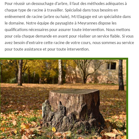
Pour réussir un dessouchage d’arbre, il faut des méthodes adéquates à
chaque type de racine à travailler. Spécialisé dans tous besoins en
enlèvement de racine (arbre ou haie), MJ Elagage est un spécialiste dans
le domaine. Notre équipe de paysagiste à Meyrannes dispose les
qualifications nécessaires pour assurer toute intervention. Nous mettons
pour cela chaque demande en avant pour réaliser un service fiable. Si vous
avez besoin d’extraire cette racine de votre cours, nous sommes au service
pour toute assistance et pour toute intervention.