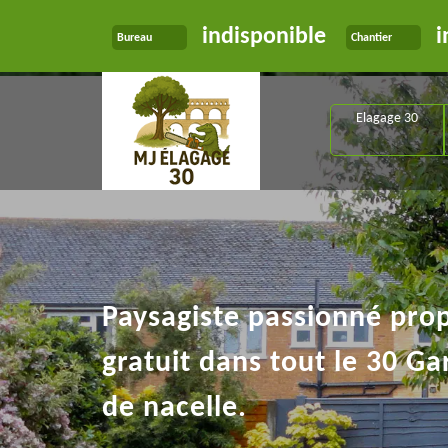
indisponible
i
Bureau
Chantier
Elagage 30
Paysagiste passionné pro
gratuit dans tout le 30 Ga
de nacelle.