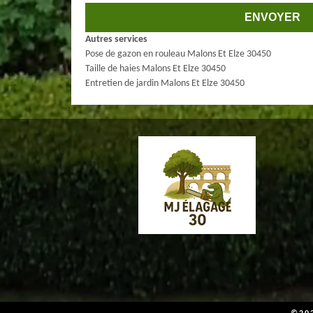
Autres services
Pose de gazon en rouleau Malons Et Elze 30450
Taille de haies Malons Et Elze 30450
Entretien de jardin Malons Et Elze 30450