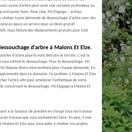
, une racine d’arbre peut avoir une certaine profondeur ou
and savoir-faire. Pour cela, MJ Elagage – artisan
de réaliser toute demande de dessouchage d’arbre avec des
nsi en place un service pour un devis gratuit
IDF, nous faisons des déplacements gratuits pour tout
 dessouchage d’arbre à Malons Et Elze.
ouches d’arbre pourris vont détruire le terrain. C’est la
mais sous estimé le dessouchage. Pour le dessouchage, MJ
450 dispose divers interventions pour chaque demande. En
s expérimenté dans ce domaine. Ce jardinier à Malons Et Elze
her l’arbre afin pour améliorer l’esthétique de votre
’aide concernant le dessouchage, MJ Elagage à Malons Et
nant à la hauteur de prendre en charge tous vos travaux
 les travaux que vous souhaiteriez faire. En plus, il met
 Malons Et Elze pour vous aider à réaliser vos projets.