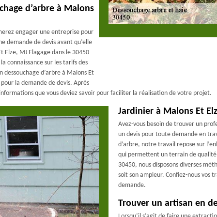
chage d’arbre à Malons
imerez engager une entreprise pour
 une demande de devis avant qu’elle
Et Elze, MJ Elagage dans le 30450
la connaissance sur les tarifs des
 un dessouchage d’arbre à Malons Et
r pour la demande de devis. Après
informations que vous deviez savoir pour faciliter la réalisation de votre projet.
Jardinier à Malons Et E
Avez-vous besoin de trouver un prof
un devis pour toute demande en trav
d’arbre, notre travail repose sur l’
qui permettent un terrain de qualité
30450, nous disposons diverses méth
soit son ampleur. Confiez-nous vos 
demande.
Trouver un artisan en d
Lorsqu’il s’agit de faire une extracti