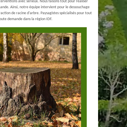
terventions avec sérieux. Nous faisons tout pour réaliser
ande. Ainsi, notre équipe intervient pour le dessouchage
raction de racine d’arbre. Paysagistes spécialisés pour tout
oute demande dans la région IDF.