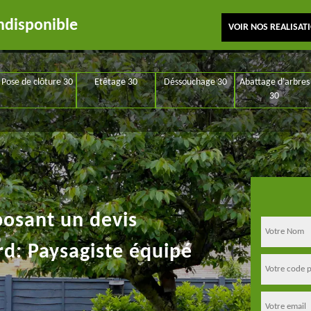
ndisponible
VOIR NOS REALISAT
Pose de clôture 30
Etêtage 30
Déssouchage 30
Abattage d'arbres
30
posant un devis
rd: Paysagiste équipé