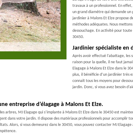
travaux à un professionnel. En effet
un grand diamètre qui demande un gr
jardinier à Malons Et Elze propose 
méthodes adéquates. Nous mettons ai
dessouchage. En activité pour toute 
30450.
Jardinier spécialiste en
Après avoir effectué l’abattage, les s
raison pour la quelle, il ne faut ja
Elagage à Malons Et Elze dans le 30
plus, il bénéficie d’un jardinier trè
connaît tous les moyens pour dessouc
jardin. Donc, si vous avez besoin d
ne entreprise d’élagage à Malons Et Elze.
es arbres, MJ Elagage qui s’implante à Malons Et Elze dans le 30450 est mainte
ent dans votre jardin. Il dispose des matériaux professionnels pour accomplir tous
ultats. Alors, si vous demeurez dans le 30450, vous pouvez contacter MJ Elagage à
compétence.