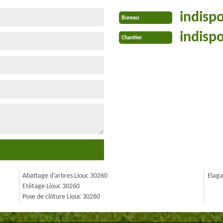
indisp
Bureau
indisp
Chantier
Abattage d'arbres Liouc 30260
Elaga
Etêtage Liouc 30260
Pose de clôture Liouc 30260