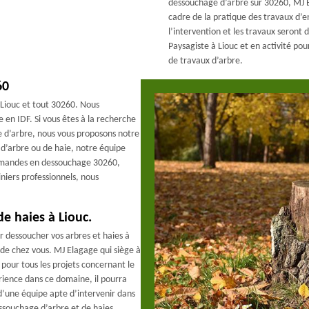
dessouchage d’arbre sur 30260, MJ E
cadre de la pratique des travaux d’
l’intervention et les travaux seront 
Paysagiste à Liouc et en activité p
de travaux d’arbre.
60
 Liouc et tout 30260. Nous
en IDF. Si vous êtes à la recherche
e d’arbre, nous vous proposons notre
d’arbre ou de haie, notre équipe
 demandes en dessouchage 30260,
niers professionnels, nous
e haies à Liouc.
ur dessoucher vos arbres et haies à
 de chez vous. MJ Elagage qui siège à
s pour tous les projets concernant le
rience dans ce domaine, il pourra
e d’une équipe apte d’intervenir dans
souchage d’arbre et de haies.