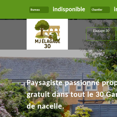
indisponible
i
Bureau
Chantier
Elagage 30
Paysagiste passionné pro
gratuit dans tout le 30 Ga
de nacelle.