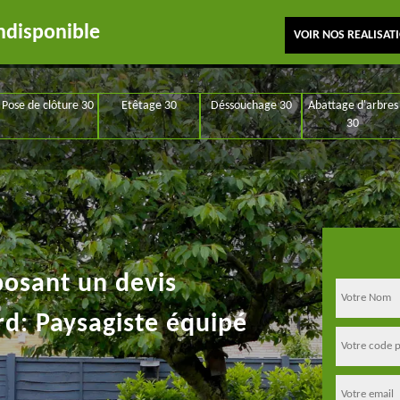
ndisponible
VOIR NOS REALISAT
Pose de clôture 30
Etêtage 30
Déssouchage 30
Abattage d'arbres
30
posant un devis
rd: Paysagiste équipé