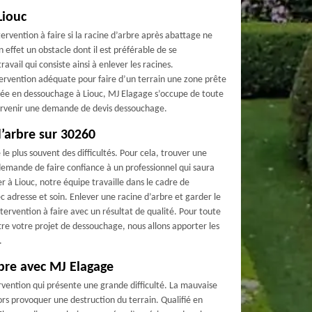
Liouc
ervention à faire si la racine d’arbre après abattage ne
n effet un obstacle dont il est préférable de se
avail qui consiste ainsi à enlever les racines.
tervention adéquate pour faire d’un terrain une zone prête
lisée en dessouchage à Liouc, MJ Elagage s’occupe de toute
rvenir une demande de devis dessouchage.
’arbre sur 30260
e plus souvent des difficultés. Pour cela, trouver une
demande de faire confiance à un professionnel qui saura
er à Liouc, notre équipe travaille dans le cadre de
c adresse et soin. Enlever une racine d’arbre et garder le
tervention à faire avec un résultat de qualité. Pour toute
e votre projet de dessouchage, nous allons apporter les
.
bre avec MJ Elagage
rvention qui présente une grande difficulté. La mauvaise
ors provoquer une destruction du terrain. Qualifié en