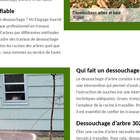
fiable
de dessouchage ? MJ Elagage fournit
que professionnel en travaux
 d’arbres par différentes méthodes
e cadre des travaux de dessouchage
es les racines des arbres quel que
e, nous sommes au service de toute
Qui fait un dessouchage
Le dessouchage d’arbre consiste à enl
une intervention qui permet d’avoir p
l’extraction de souches est une inter
techniques adéquates. Grues, tronçon
l’ampleur de la racine à travailler. P
il est essentiel de confier les travau
Dessouchage d’arbre 30
Ôter une racine d’arbre nécessite de
terrain à travailler. Pour cela, dess