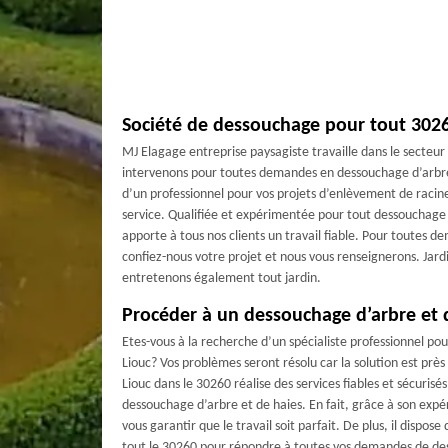
Société de dessouchage pour tout 302
MJ Elagage entreprise paysagiste travaille dans le secteur
intervenons pour toutes demandes en dessouchage d’arbre 
d’un professionnel pour vos projets d’enlèvement de racin
service. Qualifiée et expérimentée pour tout dessouchage 
apporte à tous nos clients un travail fiable. Pour toutes
confiez-nous votre projet et nous vous renseignerons. Jardi
entretenons également tout jardin.
Procéder à un dessouchage d’arbre et d
Etes-vous à la recherche d’un spécialiste professionnel po
Liouc? Vos problèmes seront résolu car la solution est près
Liouc dans le 30260 réalise des services fiables et sécurisé
dessouchage d’arbre et de haies. En fait, grâce à son expé
vous garantir que le travail soit parfait. De plus, il dispos
tout le 30260 pour répondre à toutes vos demandes de des