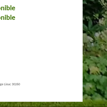
onible
onible
ge Liouc 30260