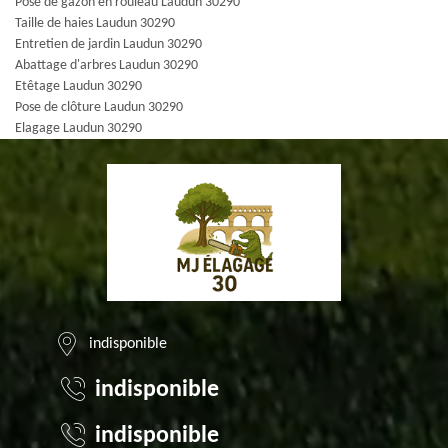
Pose de gazon en rouleau Laudun 30290
Taille de haies Laudun 30290
Entretien de jardin Laudun 30290
Abattage d'arbres Laudun 30290
Etêtage Laudun 30290
Pose de clôture Laudun 30290
Elagage Laudun 30290
indisponible
indisponible
indisponible