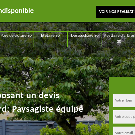
ndisponible
VOIR NOS REALISAT
Pose de clôture 30
Etêtage 30
Déssouchage 30
Abattage d'arbres
30
posant un devis
rd: Paysagiste équipé