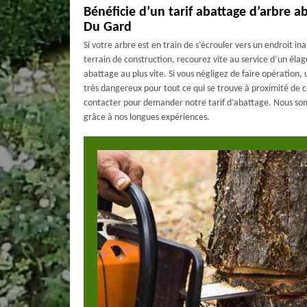
Bénéficie d’un tarif abattage d’arbre 
Du Gard
Si votre arbre est en train de s’écrouler vers un endroit ina
terrain de construction, recourez vite au service d’un éla
abattage au plus vite. Si vous négligez de faire opération,
très dangereux pour tout ce qui se trouve à proximité de 
contacter pour demander notre tarif d’abattage. Nous s
grâce à nos longues expériences.