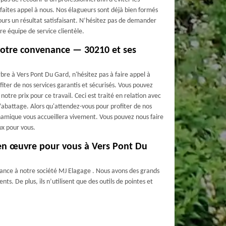
, faites appel à nous. Nos élagueurs sont déjà bien formés
jours un résultat satisfaisant. N’hésitez pas de demander
re équipe de service clientèle.
 votre convenance — 30210 et ses
rbre à Vers Pont Du Gard, n'hésitez pas à faire appel à
iter de nos services garantis et sécurisés. Vous pouvez
tre prix pour ce travail. Ceci est traité en relation avec
d’abattage. Alors qu'attendez-vous pour profiter de nos
ynamique vous accueillera vivement. Vous pouvez nous faire
ux pour vous.
 en œuvre pour vous à Vers Pont Du
nfiance à notre société MJ Elagage . Nous avons des grands
ts. De plus, ils n’utilisent que des outils de pointes et