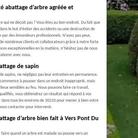
té abattage d’arbre agréée et
e qui ne déçoit pas ? Vous êtes au bon endroit. Du fait que
dans le but d’éviter des accidents ou une destruction de
sée par des émondeurs professionnels. N’ayez pas peur,
de nombreux clients et collaborateurs grâce à notre forte
ces exceptionnelles en la matière, n’hésitez pas de nous
llaborer avec nous.
attage de sapin
e de sapins, ne négligez pas leur entretien en permanence.
'il commence à pousser dans un endroit inapproprié, mais
 lieux sensibles au feu. Nous pouvons faire ce travail,
ualifiés, vous obtiendrez un résultat qui répond à vos
 dans tous les environs de 30210 pour mener à bien votre
nous contacter pour intervenir.
ttage d’arbre bien fait à Vers Pont Du
à faire quand un arbre est malade ou pousse vers un