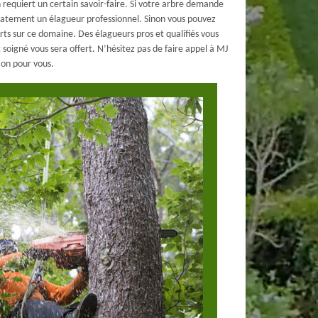
 requiert un certain savoir-faire. Si votre arbre demande
diatement un élagueur professionnel. Sinon vous pouvez
ts sur ce domaine. Des élagueurs pros et qualifiés vous
t soigné vous sera offert. N’hésitez pas de faire appel à MJ
ion pour vous.