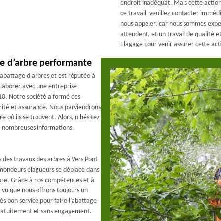
endroit inadéquat. Mais cette action
ce travail, veuillez contacter immé
nous appeler, car nous sommes exper
attendent, et un travail de qualité e
Elagage pour venir assurer cette act
ge d’arbre performante
abattage d'arbres et est réputée à
llaborer avec une entreprise
10. Notre société a formé des
rité et assurance. Nous parviendrons
e où ils se trouvent. Alors, n'hésitez
e nombreuses informations.
 des travaux des arbres à Vers Pont
mondeurs élagueurs se déplace dans
rbre. Grâce à nos compétences et à
r vu que nous offrons toujours un
rès bon service pour faire l’abattage
 gratuitement et sans engagement.