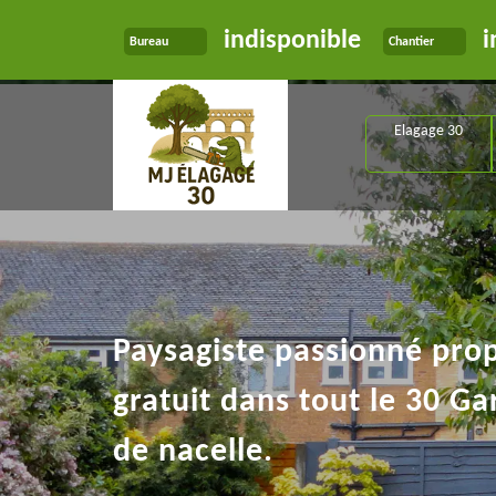
indisponible
i
Bureau
Chantier
Elagage 30
Paysagiste passionné pro
gratuit dans tout le 30 Ga
de nacelle.