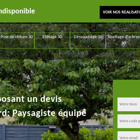
ndisponible
VOIR NOS REALISAT
Pose de clôture 30
Etêtage 30
Déssouchage 30
Abattage d'arbres
30
posant un devis
rd: Paysagiste équipé