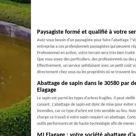
Paysagiste formé et qualifié à votre ser
Avez-vous besoin d'un paysagiste pour faire l'abattage ? V
entreprise a ces professionnels paysagistes qui peuvent ré
Professionnel en action, votre terrain sera très bien traité
Que vous soyez des particuliers, des professionnels ou des 
Effectivement, un service satisfaisant avec un petit coût 
directement chez vous ou les propriétés où se trouvent les
Abattage de sapin dans le 30580 par d
Elagage
Le sapin est parmi les types d’arbres fragiles. Il peut vieillir
cassant. L’abattage de sapin est donc de mise pour éviter 
incendies, car ce type d’arbre est très sensible au feu. N
charge ce travail si votre sapin requiert un abattage. Con
outils performants et de haute technologie afin de mener à
MJ Elagage : votre société abattage d’a