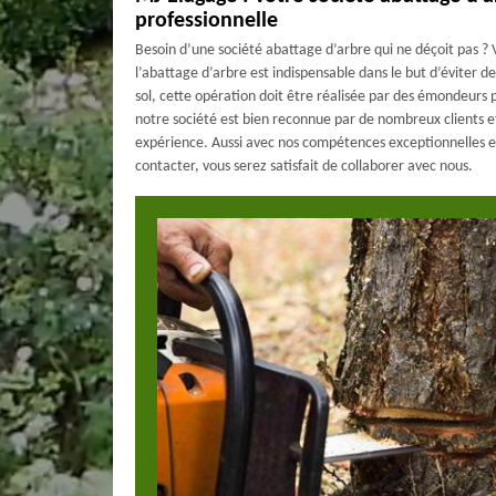
professionnelle
Besoin d’une société abattage d’arbre qui ne déçoit pas ? 
l’abattage d’arbre est indispensable dans le but d’éviter d
sol, cette opération doit être réalisée par des émondeurs 
notre société est bien reconnue par de nombreux clients e
expérience. Aussi avec nos compétences exceptionnelles en
contacter, vous serez satisfait de collaborer avec nous.