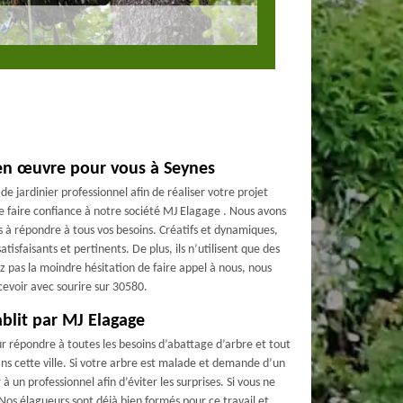
 en œuvre pour vous à Seynes
e jardinier professionnel afin de réaliser votre projet
e faire confiance à notre société MJ Elagage . Nous avons
es à répondre à tous vos besoins. Créatifs et dynamiques,
tisfaisants et pertinents. De plus, ils n’utilisent que des
z pas la moindre hésitation de faire appel à nous, nous
cevoir avec sourire sur 30580.
ablit par MJ Elagage
r répondre à toutes les besoins d’abattage d’arbre et tout
ans cette ville. Si votre arbre est malade et demande d’un
 un professionnel afin d’éviter les surprises. Si vous ne
 Nos élagueurs sont déjà bien formés pour ce travail et