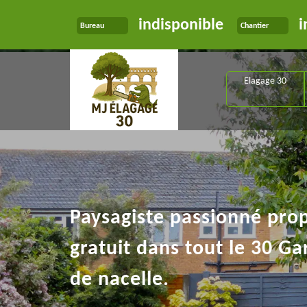
indisponible
i
Bureau
Chantier
Elagage 30
Paysagiste passionné pro
gratuit dans tout le 30 Ga
de nacelle.