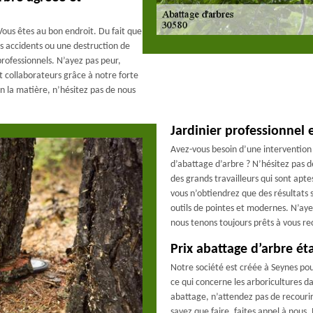
Vous êtes au bon endroit. Du fait que
es accidents ou une destruction de
professionnels. N’ayez pas peur,
t collaborateurs grâce à notre forte
 la matière, n’hésitez pas de nous
Jardinier professionnel
Avez-vous besoin d’une intervention d
d’abattage d’arbre ? N’hésitez pas d
des grands travailleurs qui sont apt
vous n’obtiendrez que des résultats sa
outils de pointes et modernes. N’aye
nous tenons toujours prêts à vous re
Prix abattage d’arbre ét
Notre société est créée à Seynes pou
ce qui concerne les arboricultures d
abattage, n’attendez pas de recourir à
savez que faire, faites appel à nous.