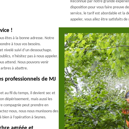
Reconnue par notre grande expérienc
disposition pour vous faire preuve 
service, le tarif est abordable et la
appeler, vous allez être satisfaits de
vice !
ous êtes à la bonne adresse. Notre
pondre à tous vos besoins.
 et nivelé suivi d’un dessouchage.
publics, n'hésitez pas à nous appeler.
vous attend. Nous pouvons venir
 arbres à abattre.
es professionnels de MJ
 et au fil du temps, il devient sec et
son dépérissement, mais aussi les
otre compagnie peut prendre en
tactez-nous, nous nous munissons des
 bien à l’opération à Seynes.
rbre agréée et