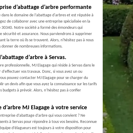
eprise d’abattage d’arbre performante
dans le domaine de l’abattage d'arbres et est réputée à
agez de collaborer avec une entreprise spécialisée en la
e 30340. Notre société a formé des émondeurs qui
te sécurité et assurance. Nous parviendrons à supprimer
nt la terre où ils se trouvent. Alors, n'hésitez pas à nous
s donner de nombreuses informations.
’abattage d’arbre à Servas.
re professionnelle, MJ Elagage qui réside à Servas dans le
r d’effectuer vos travaux. Donc, si vous avez un ou
, vous pouvez contacter MJ Elagage pour se charger du
blir un devis afin que vous ayez la connaissance sur les tarifs
es budgets à prévoir. Alors, n’hésitez pas à confier
 d’arbre MJ Elagage à votre service
ntreprise d’abattage d’arbre qui vous convient ? Ne
sents à Servas pour répondre à tous vos besoins. Reconnue
quipe d’élagueurs est toujours à votre disposition pour