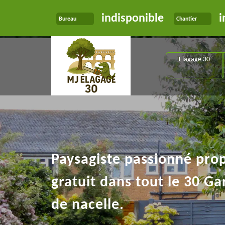
indisponible
i
Bureau
Chantier
Elagage 30
Paysagiste passionné pro
gratuit dans tout le 30 Ga
de nacelle.