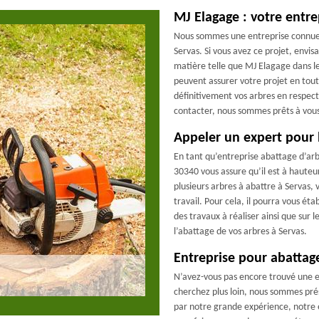
MJ Elagage : votre entr
Nous sommes une entreprise connue 
Servas. Si vous avez ce projet, envis
matière telle que MJ Elagage dans l
peuvent assurer votre projet en tou
définitivement vos arbres en respecta
contacter, nous sommes prêts à vou
Appeler un expert pour l
En tant qu’entreprise abattage d’arb
30340 vous assure qu’il est à hauteu
plusieurs arbres à abattre à Servas
travail. Pour cela, il pourra vous éta
des travaux à réaliser ainsi que sur l
l’abattage de vos arbres à Servas.
Entreprise pour abattage
N’avez-vous pas encore trouvé une e
cherchez plus loin, nous sommes pré
par notre grande expérience, notre é