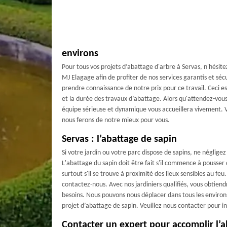
environs
Pour tous vos projets d’abattage d'arbre à Servas, n'hésite
MJ Elagage afin de profiter de nos services garantis et sé
prendre connaissance de notre prix pour ce travail. Ceci es
et la durée des travaux d’abattage. Alors qu'attendez-vous
équipe sérieuse et dynamique vous accueillera vivement. V
nous ferons de notre mieux pour vous.
Servas : l’abattage de sapin
Si votre jardin ou votre parc dispose de sapins, ne néglig
L'abattage du sapin doit être fait s'il commence à pousser
surtout s'il se trouve à proximité des lieux sensibles au feu
contactez-nous. Avec nos jardiniers qualifiés, vous obtiend
besoins. Nous pouvons nous déplacer dans tous les enviro
projet d’abattage de sapin. Veuillez nous contacter pour in
Contacter un expert pour accomplir l’a