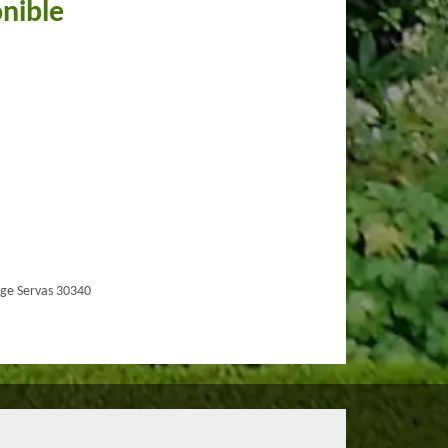
onible
ge Servas 30340