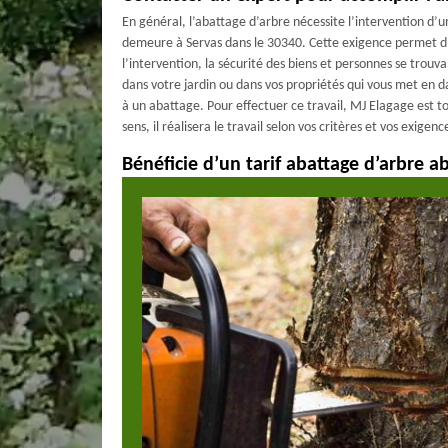
En général, l’abattage d’arbre nécessite l’intervention d
demeure à Servas dans le 30340. Cette exigence permet d’a
l’intervention, la sécurité des biens et personnes se trouva
dans votre jardin ou dans vos propriétés qui vous met en d
à un abattage. Pour effectuer ce travail, MJ Elagage est to
sens, il réalisera le travail selon vos critères et vos exigenc
Bénéficie d’un tarif abattage d’arbre 