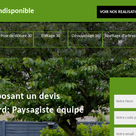
ndisponible
VOIR NOS REALISAT
Pose de clôture 30
Etêtage 30
Déssouchage 30
Abattage d'arbres
30
posant un devis
rd: Paysagiste équipé