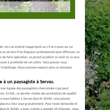
ler vers un endroit inapproprié ou s’il se trouve sur un
te au service d’un élagueur professionnel pour effectuer un
ez de faire opération, un grand accident va venir et ce sera
rouve à proximité de cet arbre. Vous pouvez nous
f d’abattage. Nous sommes experts dans ce domaine
re à un paysagiste à Servas.
d’une équipe des paysagistes chevronnée s qui peut
es. En fait, ce dernier réalise des prestations de qualité
 si vous habitez à Servas dans le 30340, vous pouvez
l déplacera chez vous gratuitement. Pour toute demande et
dans le 30340, n’ayez crainte à appeler MJ Elagage . Avec