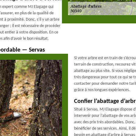
’un expert comme MJ Elagage qui
ssurer, en plus de la qualité de
nt à proximité. Donc, s’il y un arbre
anger ; il est nécessaire de procéder
ut entier à votre disposition. En ce
es afin d’avoir le bon résultat.
abordable — Servas
Si votre arbre est en train de s’écrou
terrain de construction, recourez vi
abattage au plus vite. Si vous néglig
très dangereux pour tout ce qui se t
contacter pour demander notre tari
grâce à nos longues expériences.
Confier l’abattage d’arb
Situé à Servas, MJ Elagage dispose 
intervenir pour l’abattage de vos arbr
avec des prix très abordables. Donc,
bénéficier de ses services. Ainsi, i
besoin en abattage d’arbre à Servas 