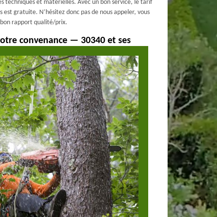
 techniques et matérielles. Avec un bon service, le tarif
 est gratuite. N’hésitez donc pas de nous appeler, vous
à bon rapport qualité/prix.
 votre convenance — 30340 et ses