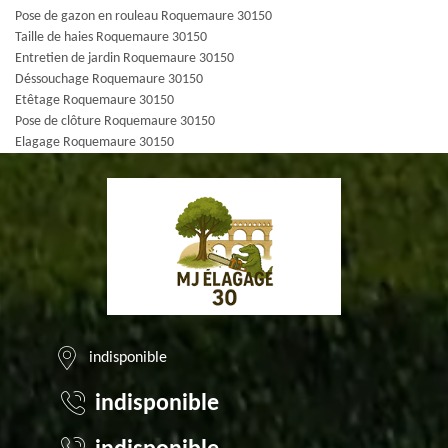
Pose de gazon en rouleau Roquemaure 30150
Taille de haies Roquemaure 30150
Entretien de jardin Roquemaure 30150
Déssouchage Roquemaure 30150
Etêtage Roquemaure 30150
Pose de clôture Roquemaure 30150
Elagage Roquemaure 30150
indisponible
indisponible