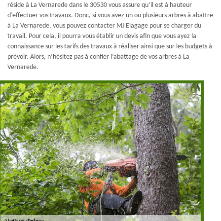
réside à La Vernarede dans le 30530 vous assure qu’il est à hauteur
d’effectuer vos travaux. Donc, si vous avez un ou plusieurs arbres à abattre
à La Vernarede, vous pouvez contacter MJ Elagage pour se charger du
travail. Pour cela, il pourra vous établir un devis afin que vous ayez la
connaissance sur les tarifs des travaux à réaliser ainsi que sur les budgets à
prévoir. Alors, n’hésitez pas à confier l’abattage de vos arbres à La
Vernarede.