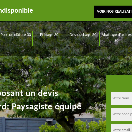
ndisponible
VOIR NOS REALISAT
Pose de clôture 30
Etêtage 30
Déssouchage 30
Abattage d'arbres
30
posant un devis
rd: Paysagiste équipé