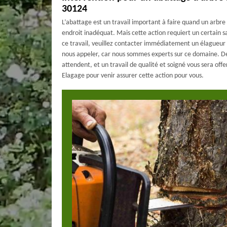
30124
L’abattage est un travail important à faire quand un arbre
endroit inadéquat. Mais cette action requiert un certain s
ce travail, veuillez contacter immédiatement un élagueur 
nous appeler, car nous sommes experts sur ce domaine. Des
attendent, et un travail de qualité et soigné vous sera offe
Elagage pour venir assurer cette action pour vous.