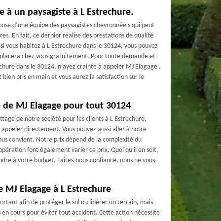
re à un paysagiste à L Estrechure.
spose d’une équipe des paysagistes chevronnée s qui peut
es. En fait, ce dernier réalise des prestations de qualité
 si vous habitez à L Estrechure dans le 30124, vous pouvez
l déplacera chez vous gratuitement. Pour toute demande et
chure dans le 30124, n’ayez crainte à appeler MJ Elagage .
bien pris en main et vous aurez la satisfaction sur le
e de MJ Elagage pour tout 30124
attage de notre société pour les clients à L Estrechure,
s appeler directement. Vous pouvez aussi aller à notre
vous convient. Notre prix dépend de la complexité du
opération font également varier ce prix. Quoi qu'il en soit,
spondre à votre budget. Faites-nous confiance, nous ne vous
e MJ Elagage à L Estrechure
ortant afin de protéger le sol ou libérer un terrain, mais
 en cours pour éviter tout accident. Cette action nécessite