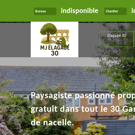
indisponible
i
Bureau
Chantier
Elagage 30
Paysagiste passionné pro
gratuit dans tout le 30 Ga
de nacelle.