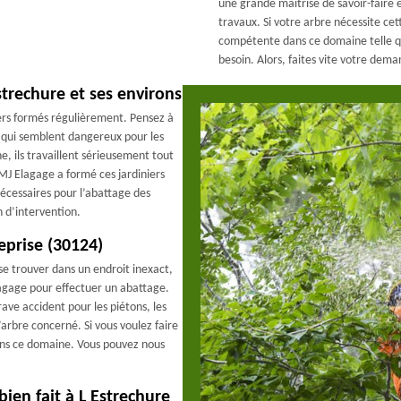
une grande maîtrise de savoir-faire 
travaux. Si votre arbre nécessite cet
compétente dans ce domaine telle q
besoin. Alors, faites vite votre dem
strechure et ses environs
niers formés régulièrement. Pensez à
ou qui semblent dangereux pour les
e, ils travaillent sérieusement tout
 MJ Elagage a formé ces jardiniers
 nécessaires pour l’abattage des
n d’intervention.
eprise (30124)
se trouver dans un endroit inexact,
gage pour effectuer un abattage.
rave accident pour les piétons, les
’arbre concerné. Si vous voulez faire
dans ce domaine. Vous pouvez nous
ien fait à L Estrechure