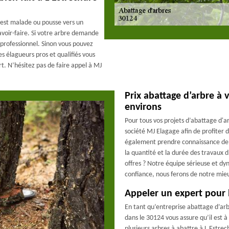
 est malade ou pousse vers un
avoir-faire. Si votre arbre demande
professionnel. Sinon vous pouvez
 élagueurs pros et qualifiés vous
rt. N’hésitez pas de faire appel à MJ
Prix abattage d’arbre à
environs
Pour tous vos projets d’abattage d'ar
société MJ Elagage afin de profiter d
également prendre connaissance de no
la quantité et la durée des travaux 
offres ? Notre équipe sérieuse et d
confiance, nous ferons de notre mie
Appeler un expert pour l
En tant qu’entreprise abattage d’arb
dans le 30124 vous assure qu’il est à
plusieurs arbres à abattre à L Estr