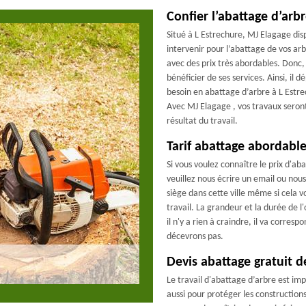
Confier l’abattage d’arb
Situé à L Estrechure, MJ Elagage di
intervenir pour l’abattage de vos arbr
avec des prix très abordables. Donc,
bénéficier de ses services. Ainsi, i
besoin en abattage d’arbre à L Estre
Avec MJ Elagage , vos travaux seront 
résultat du travail.
Tarif abattage abordabl
Si vous voulez connaître le prix d'ab
veuillez nous écrire un email ou nou
siège dans cette ville même si cela 
travail. La grandeur et la durée de l'
il n'y a rien à craindre, il va corre
décevrons pas.
Devis abattage gratuit d
Le travail d'abattage d’arbre est imp
aussi pour protéger les constructions