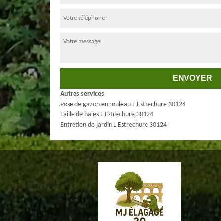
Autres services
Pose de gazon en rouleau L Estrechure 30124
Taille de haies L Estrechure 30124
Entretien de jardin L Estrechure 30124