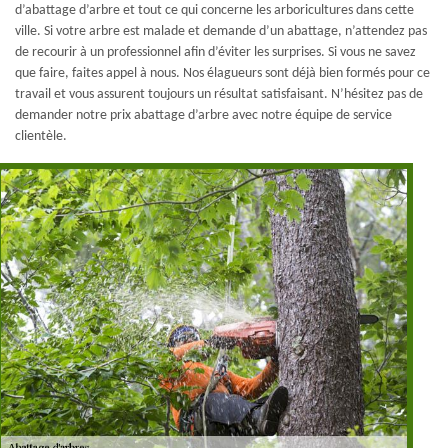
d’abattage d’arbre et tout ce qui concerne les arboricultures dans cette
ville. Si votre arbre est malade et demande d’un abattage, n’attendez pas
de recourir à un professionnel afin d’éviter les surprises. Si vous ne savez
que faire, faites appel à nous. Nos élagueurs sont déjà bien formés pour ce
travail et vous assurent toujours un résultat satisfaisant. N’hésitez pas de
demander notre prix abattage d’arbre avec notre équipe de service
clientèle.